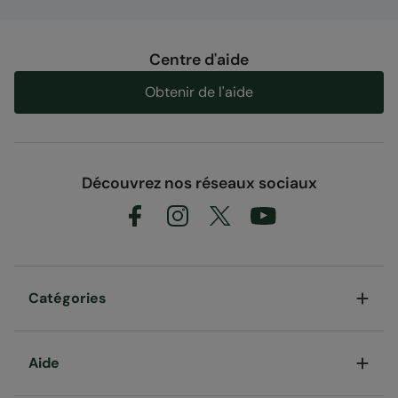
d'éviter la condensation
Centre d'aide
Composition
Obtenir de l'aide
Error loading composition data
Entité responsable
Mountain Warehouse Polska Spółka z Ograniczoną
Découvrez nos réseaux sociaux
Odpowiedzialnością, ul. Grzybowska 87, 00-844
Warszawa, Poland
CODE
:
022533
Catégories
Aide