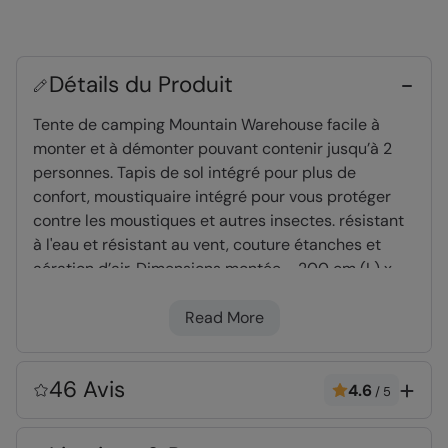
Détails du Produit
Tente de camping Mountain Warehouse facile à
monter et à démonter pouvant contenir jusqu’à 2
personnes. Tapis de sol intégré pour plus de
confort, moustiquaire intégré pour vous protéger
contre les moustiques et autres insectes. résistant
à l'eau et résistant au vent, couture étanches et
aération d’air. Dimensions montée - 200 cm (L) x
150 cm (l) x 105 cm (h) Dimensions pliée - 9,5 cm
(h) x 9,5 cm (l) x 64 cm (L) Poids -1,5 kg
Read More
Imperméable
- Testé à 1 500 mm
46 Avis
4.6
/
5
Imperméable
- Résistant à l'eau et
imperméable, idéal pour un usage en plein air