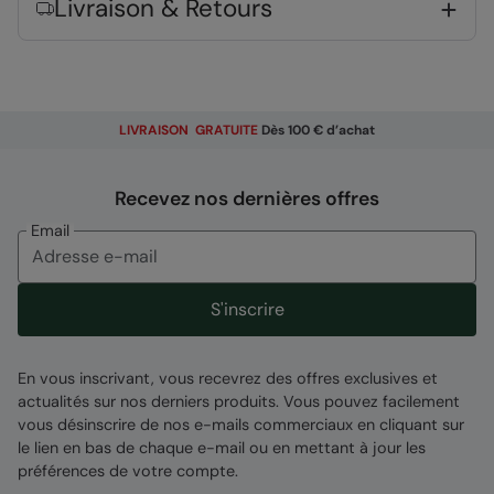
Livraison & Retours
Arceaux en fibre de verre
- Arceaux en fibre
de verre flexibles, solides, stables et faciles à
assembler
Coutures thermosoudées
- Empêchent
l'eau de pénétrer dans la tente
LIVRAISON GRATUITE
Dès 100 € d’achat
Tapis de sol cousu
- Empêche les insectes
rampants de pénétrer dans votre tente.
Recevez nos dernières offres
Protège également des courants d'air
Email
Peau simple
- Enveloppe simple, couche
résistante à l'eau
0
S'inscrire
Respirabilité
- La porte en maille assure une
ventilation adéquate, gardant la tente fraîche
et empêchant toute condensation
En vous inscrivant, vous recevrez des offres exclusives et
actualités sur nos derniers produits. Vous pouvez facilement
Fermeture zippée
- Garde vos effets
vous désinscrire de nos e-mails commerciaux en cliquant sur
personnels en sécurité
le lien en bas de chaque e-mail ou en mettant à jour les
Ventilation
- Ouvertures d'aération dans le
préférences de votre compte.
toit qui permettent à l'air de circuler afin