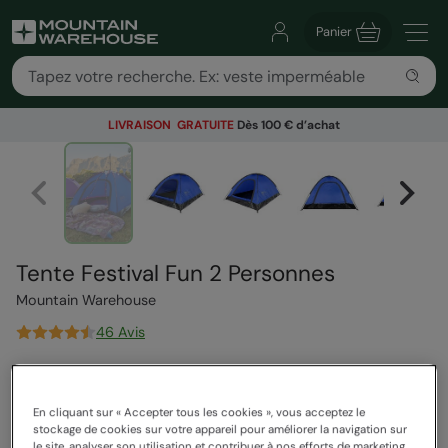
Panier
LIVRAISON GRATUITE
Dès 100 € d’achat
Tente Festival Fun 2 Personnes
Mountain Warehouse
46 Avis
39,99 €
Vous économisez
33
%
26,99 €
En cliquant sur « Accepter tous les cookies », vous acceptez le
Voir comment nos prix sont calculés
stockage de cookies sur votre appareil pour améliorer la navigation sur
Bons Plans
le site, analyser son utilisation et contribuer à nos efforts de marketing.