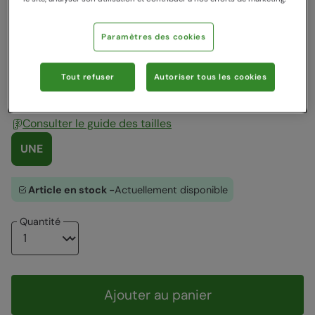
Couleur
:
Bleu
Paramètres des cookies
26,99 €
39,99 €
39,99 €
Tout refuser
Autoriser tous les cookies
Choisir taille
:
Taille Unique
Consulter le guide des tailles
UNE
Article en stock -
Actuellement disponible
Quantité
Ajouter au panier