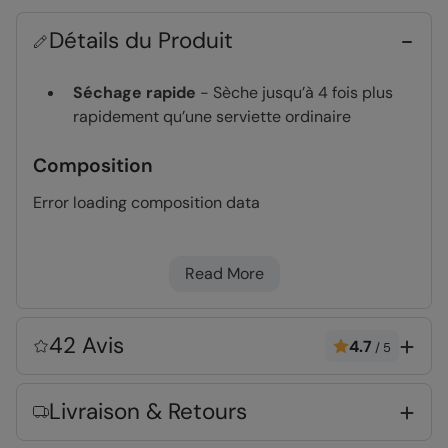
Détails du Produit
Séchage rapide
- Sèche jusqu’à 4 fois plus
rapidement qu’une serviette ordinaire
Composition
Error loading composition data
Entité responsable
Read More
Mountain Warehouse Polska Spółka z Ograniczoną
Odpowiedzialnością, ul. Grzybowska 87, 00-844
Warszawa, Poland
42 Avis
4.7
/
5
CODE
:
023492
Livraison & Retours