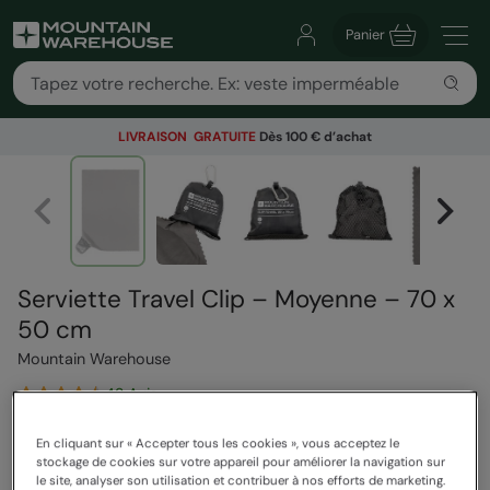
Panier
LIVRAISON GRATUITE
Dès 100 € d’achat
Serviette Travel Clip – Moyenne – 70 x
50 cm
Mountain Warehouse
42 Avis
14,99 €
Vous économisez
40
%
En cliquant sur « Accepter tous les cookies », vous acceptez le
stockage de cookies sur votre appareil pour améliorer la navigation sur
8,99 €
le site, analyser son utilisation et contribuer à nos efforts de marketing.
Voir comment nos prix sont calculés