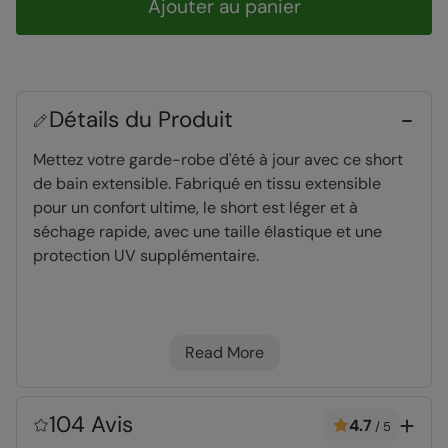
Ajouter au panier
Détails du Produit
Mettez votre garde-robe d'été à jour avec ce short
de bain extensible. Fabriqué en tissu extensible
pour un confort ultime, le short est léger et à
séchage rapide, avec une taille élastique et une
protection UV supplémentaire.
Léger
- Idéal pour voyager, marcher et plus
encore. Facile à empaqueter
Read More
Séchage rapide
- Grâce à la composition du
tissu, l'eau sèche rapidement, ce qui en fait un
vêtement idéal pour les vacances et pour
104 Avis
4.7
/
5
l'après-lavage