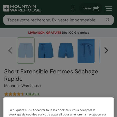
Panier
LIVRAISON GRATUITE
Dès 100 € d’achat
Short Extensible Femmes Séchage
Rapide
Mountain Warehouse
104 Avis
24,99 €
Vous économisez
20
%
En cliquant sur « Accepter tous les cookies », vous acceptez le
19,99 €
stockage de cookies sur votre appareil pour améliorer la navigation sur
Voir comment nos prix sont calculés