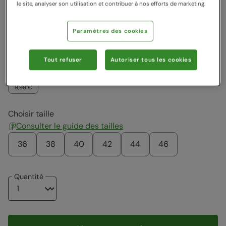
le site, analyser son utilisation et contribuer à nos efforts de marketing.
Couleur
:
Bleu Éclatant
Paramètres des cookies
19,99 €
16,99 €
14,99 €
14,99 €
9,99 €
12,99 €
Tout refuser
Autoriser tous les cookies
9,99 €
Choisir taille
Consulter le guide des tailles
36
38
40
42
44
46
Quantité