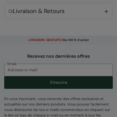
UPF 50+
- Doté d'un indice de protection
Livraison & Retours
UPF50+
Taille élastique
- Pour un meilleur
ajustement, vous assurant confort
Extensible
- Confortable à porter pour toute
liberté de mouvement
LIVRAISON GRATUITE
Dès 100 € d’achat
Composition
Recevez nos dernières offres
Error loading composition data
Email
Entité responsable
S'inscrire
Mountain Warehouse Polska Spółka z Ograniczoną
Odpowiedzialnością, ul. Grzybowska 87, 00-844
Warszawa, Poland
En vous inscrivant, vous recevrez des offres exclusives et
CODE
:
030357
actualités sur nos derniers produits. Vous pouvez facilement
vous désinscrire de nos e-mails commerciaux en cliquant sur
le lien en bas de chaque e-mail ou en mettant à jour les