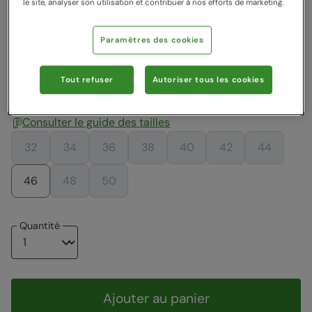
le site, analyser son utilisation et contribuer à nos efforts de marketing.
Couleur
:
Kaki
Paramètres des cookies
19,99 €
19,99 €
19,99 €
19,99 €
Tout refuser
Autoriser tous les cookies
Choisir taille
Consulter le guide des tailles
32
34
36
38
40
42
44
46
48
50
Quantité
Ajouter au panier