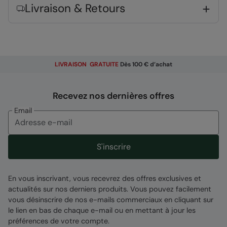
Livraison & Retours
Composition
Error loading composition data
Entité responsable
LIVRAISON GRATUITE
Dès 100 € d’achat
Mountain Warehouse Polska Spółka z Ograniczoną
Odpowiedzialnością, ul. Grzybowska 87, 00-844
Recevez nos dernières offres
Warszawa, Poland
CODE
:
038231
Email
S'inscrire
En vous inscrivant, vous recevrez des offres exclusives et
actualités sur nos derniers produits. Vous pouvez facilement
vous désinscrire de nos e-mails commerciaux en cliquant sur
le lien en bas de chaque e-mail ou en mettant à jour les
préférences de votre compte.