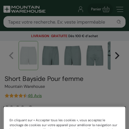
Panier
LIVRAISON GRATUITE
Dès 100 € d’achat
Short Bayside Pour femme
Mountain Warehouse
46 Avis
32,99 €
Vous économisez
39
%
19,99 €
Voir comment nos prix sont calculés
En cliquant sur « Accepter tous les cookies », vous acceptez le
stockage de cookies sur votre appareil pour améliorer la navigation sur
Bons Plans