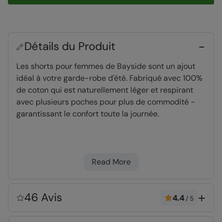
Détails du Produit
Les shorts pour femmes de Bayside sont un ajout
idéal à votre garde-robe d'été. Fabriqué avec 100%
de coton qui est naturellement léger et respirant
avec plusieurs poches pour plus de commodité -
garantissant le confort toute la journée.
Protection UV Max
- article testé jusqu’à UPF
50+
Read More
Léger
- Idéal pour voyager, marcher et plus
encore. Facile à empaqueter
Plusieurs poches
- Peuvent contenir vos
46 Avis
4.4
/
5
essentiels