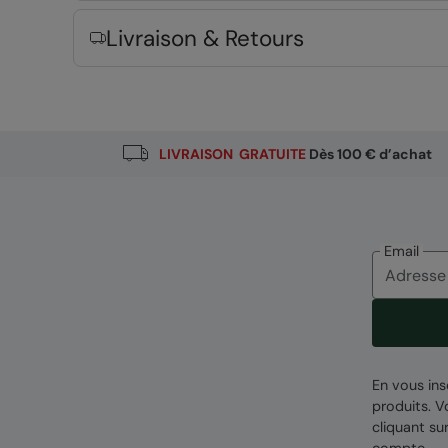
Livraison & Retours
Composition
Error loading composition data
Entité responsable
LIVRAISON GRATUITE
Dès 100 € d’achat
Mountain Warehouse Polska Spółka z Ograniczon
Email
En vous ins
produits. 
cliquant su