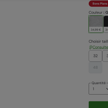
Bons Plans
Couleur
:
G
34,99 €
3
Choisir tail
Consulter
32
48
Quantité