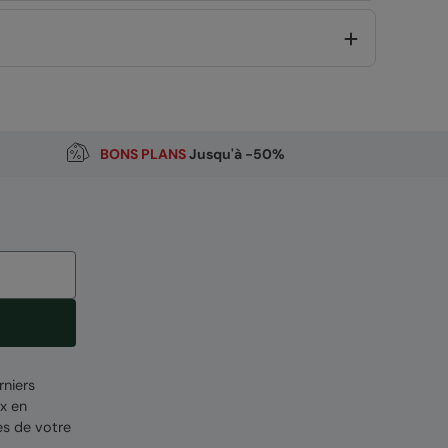
BONS PLANS
Jusqu'à -50%
 Poland
CODE
:
042581
rniers
x en
es de votre