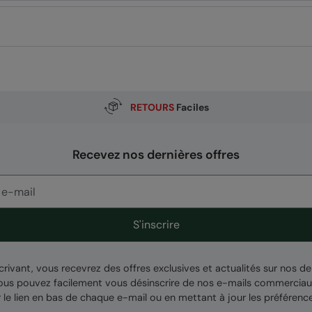
RETOURS
Faciles
ą Odpowiedzialnością, ul. Grzybowska 87, 00-844 Warszawa,
Recevez nos dernières offres
S'inscrire
crivant, vous recevrez des offres exclusives et actualités sur nos de
Vous pouvez facilement vous désinscrire de nos e-mails commerciau
r le lien en bas de chaque e-mail ou en mettant à jour les préférenc