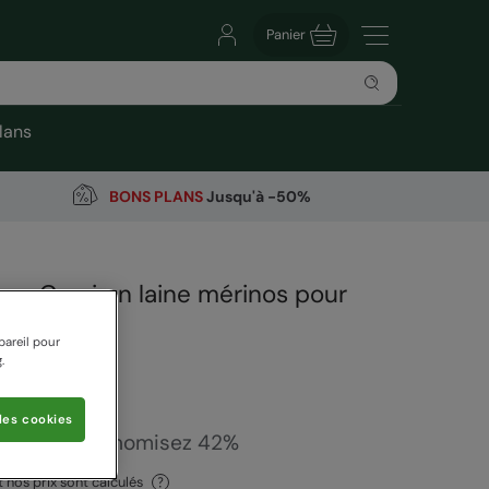
Panier
lans
BONS PLANS
Jusqu'à -50%
ur Cami en laine mérinos pour
pareil pour
arehouse
.
23 Avis
les cookies
 €
Vous économisez
42
%
nos prix sont calculés