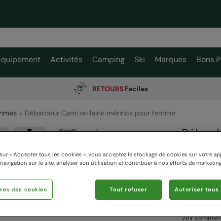
Équipement
Activités
Camping
Ski
Marques
Bons P
RETOURS
Faciles
mmes
Débardeur Cami en laine mérinos pour femme
Débarde
femme
sur « Accepter tous les cookies », vous acceptez le stockage de cookies sur votre ap
Mountain W
 navigation sur le site, analyser son utilisation et contribuer à nos efforts de marketing
res des cookies
Tout refuser
Autoriser tous 
59,99
34,99 €
Voir comment 