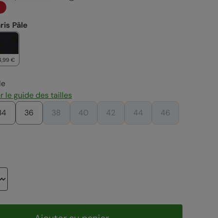
ris Pâle
4,99 €
le
 le guide des tailles
34
36
38
40
42
44
46