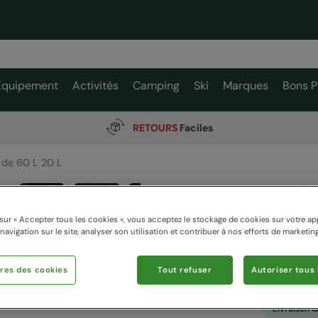
Équipement
Activités
Camping
Ski
Marques
Bons P
RETOURS
Faciles
s de 60 L 20 L
Travell
Mountain W
sur « Accepter tous les cookies », vous acceptez le stockage de cookies sur votre ap
 navigation sur le site, analyser son utilisation et contribuer à nos efforts de marketing
129,9
res des cookies
Tout refuser
Autoriser tous 
103,99 €
Voir comment 
Livraison G