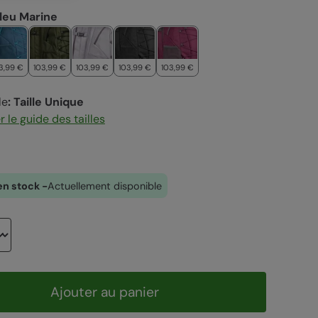
leu Marine
3,99 €
103,99 €
103,99 €
103,99 €
103,99 €
le
:
Taille Unique
 le guide des tailles
en stock -
Actuellement disponible
Ajouter au panier