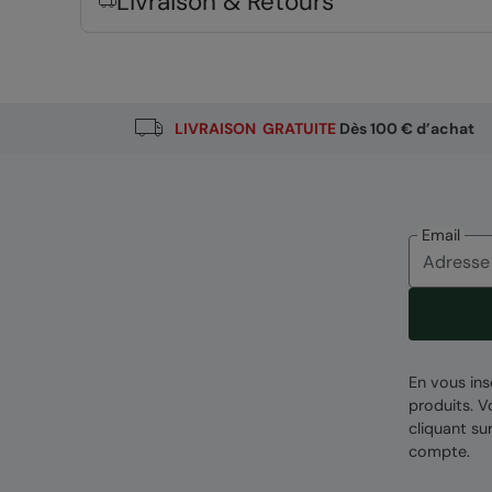
Livraison & Retours
Composition
Error loading composition data
Entité responsable
LIVRAISON GRATUITE
Dès 100 € d’achat
Mountain Warehouse Polska Spółka z Ograniczon
Email
En vous ins
produits. 
cliquant su
compte.