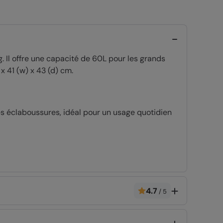
 Il offre une capacité de 60L pour les grands
 41 (w) x 43 (d) cm.
es éclaboussures, idéal pour un usage quotidien
ble et prévenir tout mal de dos
 pour couvrir entièrement votre sac à dos afin
e du sac, de sorte que vous puissiez laisser la
4.7
/
5