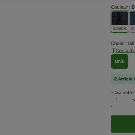
Couleur
:
B
103,99 €
10
Choisir tail
Consulter
UNE
Article 
Quantité