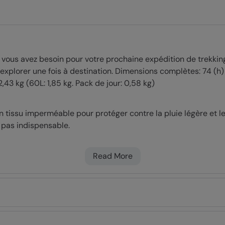
vous avez besoin pour votre prochaine expédition de trekking.
xplorer une fois à destination. Dimensions complètes: 74 (h) x
 2,43 kg (60L: 1,85 kg. Pack de jour: 0,58 kg)
un tissu imperméable pour protéger contre la pluie légère et l
 pas indispensable.
juster les bretelles pour trouver la position la plus conforta
de pluie se trouve généralement au bas du sac. Elle se déplie
Read More
s voyages, le petit sac à dos se détache de la partie principal
s partez en excursion pour la journée
s à l'aide de bandes auto agrippantes