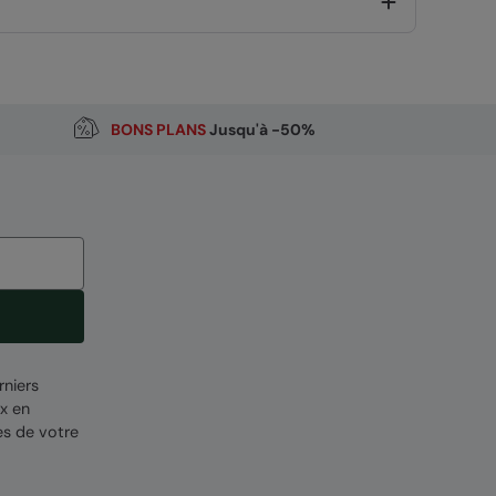
BONS PLANS
Jusqu'à -50%
 Poland
CODE
:
053319
rniers
x en
es de votre