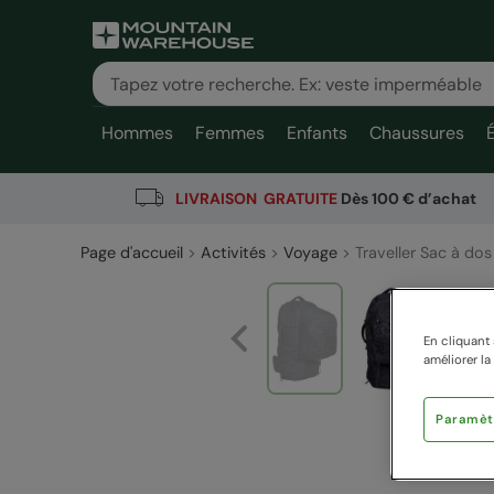
Hommes
Femmes
Enfants
Chaussures
LIVRAISON GRATUITE
Dès 100 € d’achat
Page d'accueil
Activités
Voyage
Traveller Sac à do
En cliquant 
améliorer la
Paramèt