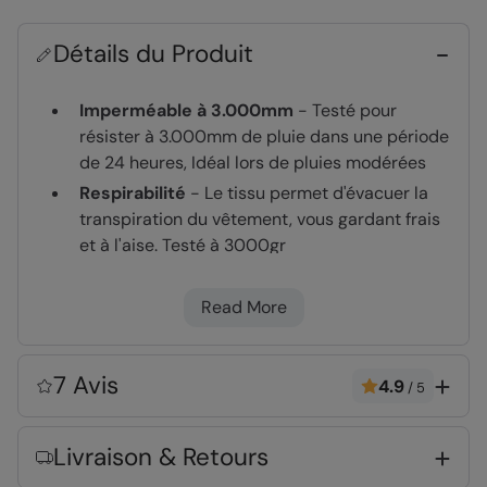
Détails du Produit
Imperméable à 3.000mm
- Testé pour
résister à 3.000mm de pluie dans une période
de 24 heures, Idéal lors de pluies modérées
Respirabilité
- Le tissu permet d'évacuer la
transpiration du vêtement, vous gardant frais
et à l'aise. Testé à 3000gr
Test thermique -20°C
- Testé en laboratoire.
La santé, l'activité physique, le temps
Read More
d'exposition et la transpiration affecteront les
performances et le confort
7 Avis
Guêtres de neige
- Aident à empêcher la
4.9
/
5
neige de pénétrer à l'intérieur du pantalon
Protège-cheville
- Un morceau de tissu
Livraison & Retours
durable supplémentaire situé à l'intérieur de