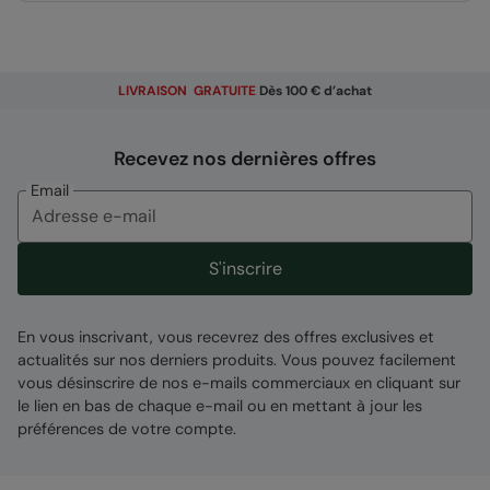
la cheville, conçu pour protéger le tissu des
accrocs et déchirures
Taille ajustable
- Pour rester confortable
LIVRAISON GRATUITE
Dès 100 € d’achat
Informations techniques
Recevez nos dernières offres
Email
S'inscrire
Composition
Error loading composition data
En vous inscrivant, vous recevrez des offres exclusives et
actualités sur nos derniers produits. Vous pouvez facilement
Entité responsable
vous désinscrire de nos e-mails commerciaux en cliquant sur
le lien en bas de chaque e-mail ou en mettant à jour les
Mountain Warehouse Polska Spółka z Ograniczoną
préférences de votre compte.
Odpowiedzialnością, ul. Grzybowska 87, 00-844
Warszawa, Poland
CODE
:
055182