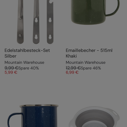
Edelstahlbesteck-Set
Emaillebecher - 515ml
Silber
Khaki
Mountain Warehouse
Mountain Warehouse
9,99 €
12,99 €
Spare
40
%
Spare
46
%
5,99 €
6,99 €