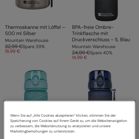
Thermoskanne mit Löffel –
BPA-freie Ombre-
500 ml Silber
Trinkflasche mit
Druckverschluss - 1L Blau
Mountain Warehouse
32,99 €
Spare
39
%
Mountain Warehouse
19,99 €
24,99 €
Spare
40
%
14,99 €
Wenn Sie auf „Alle Cookies akzeptieren“ klicken, stimmen Sie der
Speicherung von Cookies auf Ihrem Gerät zu, um die Websitenavigation
zu verbessern, die Websitenutzung zu analysieren und unsere
Marketingbemühungen zu unterstützen.