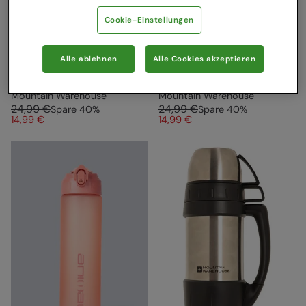
Cookie-Einstellungen
Bpa frei Push-Deckel
Bpa frei Push-Deckel
Alle ablehnen
Alle Cookies akzeptieren
gedruckt Wasserflasche
gedruckt Wasserflasche
500Ml Türkis
500Ml Marine
Mountain Warehouse
Mountain Warehouse
24,99 €
24,99 €
Spare
40
%
Spare
40
%
14,99 €
14,99 €