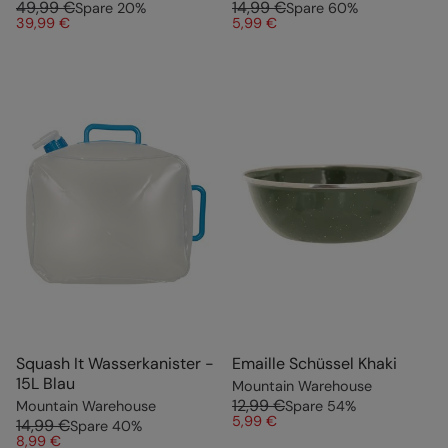
49,99 €
14,99 €
Spare
20
%
Spare
60
%
39,99 €
5,99 €
Squash It Wasserkanister -
Emaille Schüssel Khaki
15L Blau
Mountain Warehouse
12,99 €
Mountain Warehouse
Spare
54
%
5,99 €
14,99 €
Spare
40
%
8,99 €