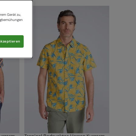
rem Gerät zu,
tingbemühungen
akzeptieren