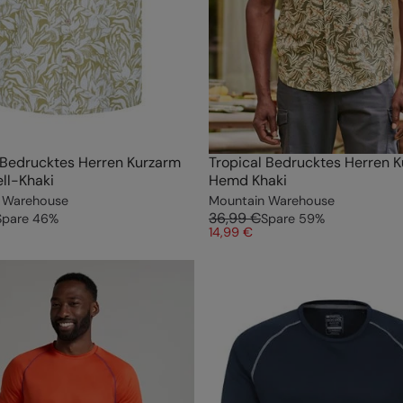
 Bedrucktes Herren Kurzarm
Tropical Bedrucktes Herren 
ll-Khaki
Hemd Khaki
 Warehouse
Mountain Warehouse
36,99 €
Spare
46
%
Spare
59
%
14,99 €