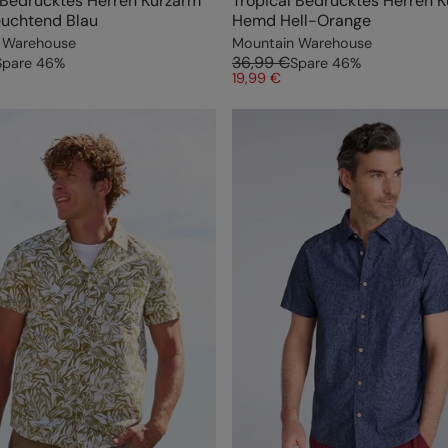
 Bedrucktes Herren Kurzarm
Tropical Bedrucktes Herren 
uchtend Blau
Hemd Hell-Orange
 Warehouse
Mountain Warehouse
36,99 €
Spare
46
%
Spare
46
%
19,99 €