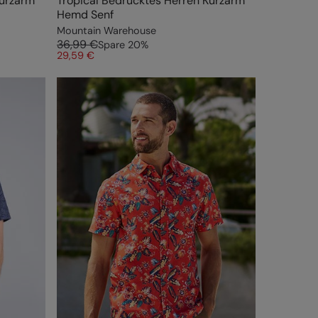
Kurzarm
Tropical Bedrucktes Herren Kurzarm
Hemd Senf
Mountain Warehouse
36,99 €
Spare
20
%
29,59 €