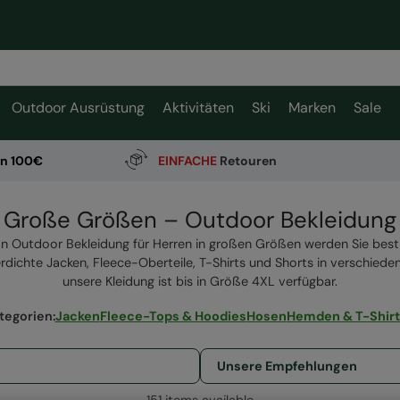
Outdoor Ausrüstung
Aktivitäten
Ski
Marken
Sale
on 100€
EINFACHE
Retouren
Große Größen – Outdoor Bekleidung
an Outdoor Bekleidung für Herren in großen Größen werden Sie best
ichte Jacken, Fleece-Oberteile, T-Shirts und Shorts in verschieden
unsere Kleidung ist bis in Größe 4XL verfügbar.
tegorien
:
Jacken
Fleece-Tops & Hoodies
Hosen
Hemden & T-Shirt