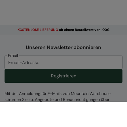
KOSTENLOSE
LIEFERUNG
ab einem Bestellwert von 100€
Unseren Newsletter abonnieren
Email
Registrieren
Mit der Anmeldung für E-Mails von Mountain Warehouse
stimmen Sie zu, Angebote und Benachrichtigungen über
unsere Produkte zu erhalten. Sie können sich problemlos
wieder abmelden, indem Sie den Link am Ende der E-Mail
klicken oder Ihre Kontoeinstellungen aktualisieren.