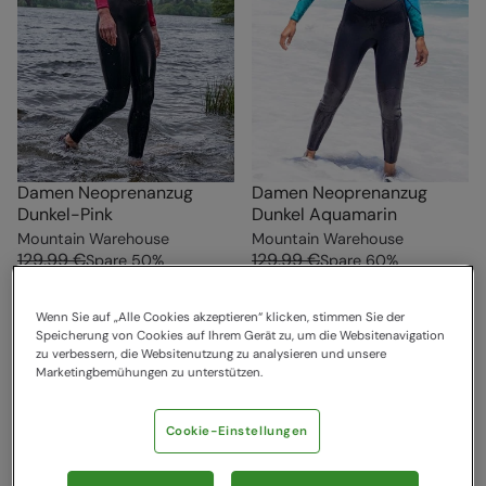
Damen Neoprenanzug
Damen Neoprenanzug
Dunkel-Pink
Dunkel Aquamarin
Mountain Warehouse
Mountain Warehouse
129,99 €
129,99 €
Spare
50
%
Spare
60
%
64,99 €
51,99 €
Wenn Sie auf „Alle Cookies akzeptieren“ klicken, stimmen Sie der
Speicherung von Cookies auf Ihrem Gerät zu, um die Websitenavigation
zu verbessern, die Websitenutzung zu analysieren und unsere
Marketingbemühungen zu unterstützen.
Cookie-Einstellungen