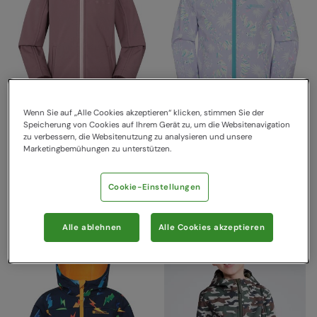
Wenn Sie auf „Alle Cookies akzeptieren“ klicken, stimmen Sie der
Arctic Softshelljacke mit
Exodus II Bedruckte
Speicherung von Cookies auf Ihrem Gerät zu, um die Websitenavigation
zu verbessern, die Websitenutzung zu analysieren und unsere
Borgfutter für Kinder Rosa
Kinder-Softshelljacke
Marketingbemühungen zu unterstützen.
Grauweiß
Mountain Warehouse
39,99 €
Spare
30
%
Mountain Warehouse
27,99 €
32,99 €
Spare
39
%
Cookie-Einstellungen
19,99 €
Alle ablehnen
Alle Cookies akzeptieren