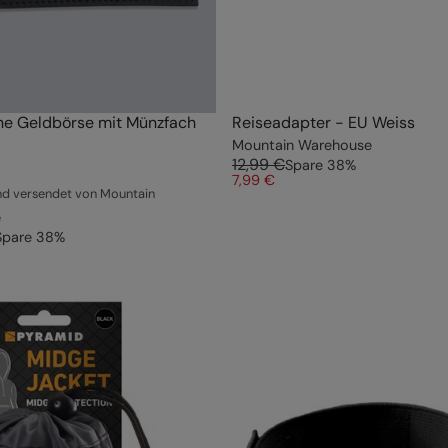
he Geldbörse mit Münzfach
Reiseadapter - EU Weiss
Mountain Warehouse
12,99 €
Spare
38
%
7,99 €
nd versendet von Mountain
e
Spare
38
%