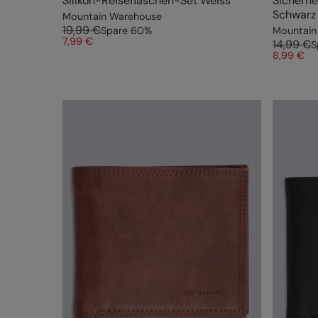
Silikon-Reiseflaschen-Set Weiss
Sicherhe
Schwarz
Mountain Warehouse
19,99 €
Spare
60
%
Mountain
7,99 €
14,99 €
S
8,99 €