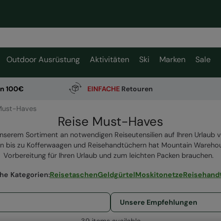
Outdoor Ausrüstung
Aktivitäten
Ski
Marken
Sale
on 100€
EINFACHE
Retouren
Must-Haves
Reise Must-Haves
 unserem Sortiment an notwendigen Reiseutensilien auf Ihren Urlaub
n bis zu Kofferwaagen und Reisehandtüchern hat Mountain Warehouse
Vorbereitung für Ihren Urlaub und zum leichten Packen brauchen.
che Kategorien
:
Reisetaschen
Geldgürtel
Moskitonetze
Reisehand