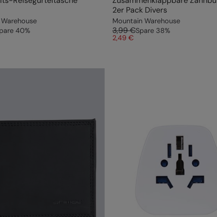
its-Reisegürteltasche
Zusammenklappbare Zahnbür
2er Pack Divers
 Warehouse
Mountain Warehouse
3,99 €
pare
40
%
Spare
38
%
2,49 €