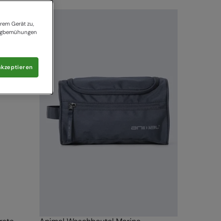
rem Gerät zu,
tingbemühungen
akzeptieren