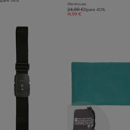
Spare
38
%
Warehouse
24,99 €
Spare
40
%
14,99 €