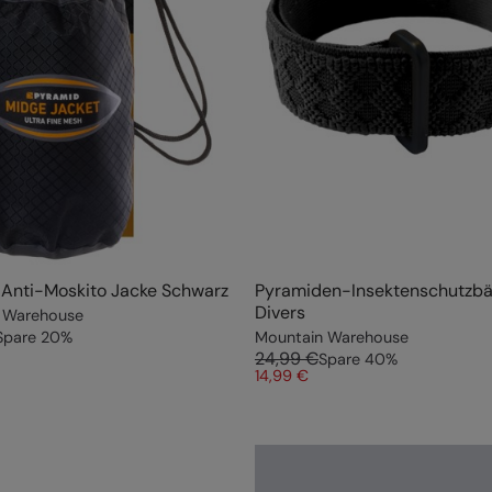
Anti-Moskito Jacke Schwarz
Pyramiden-Insektenschutzb
Divers
 Warehouse
Spare
20
%
Mountain Warehouse
24,99 €
Spare
40
%
14,99 €