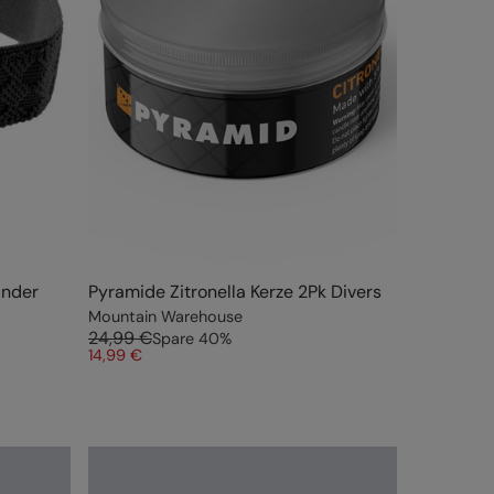
änder
Pyramide Zitronella Kerze 2Pk Divers
Mountain Warehouse
24,99 €
Spare
40
%
14,99 €