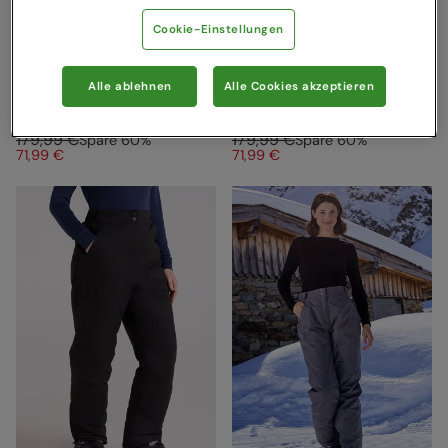
Cookie-Einstellungen
Pyrenees II Gepolsterte
Snow II Wasserdichte
Alle ablehnen
Alle Cookies akzeptieren
Damen Skijacke Schwarz
Damen-Skijacke Grau
Mountain Warehouse
Mountain Warehouse
179,99 €
179,99 €
Spare
60
%
Spare
60
%
71,99 €
71,99 €