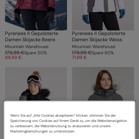
Pyrenees II Gepolsterte
Pyrenees II Gepolsterte
Damen Skijacke Beere
Damen Skijacke Weiss
Mountain Warehouse
Mountain Warehouse
179,99 €
179,99 €
Spare
50
%
Spare
60
%
89,99 €
71,99 €
Wenn Sie auf „Alle Cookies akzeptieren“ klicken, stimmen Sie der
Speicherung von Cookies auf Ihrem Gerät zu, um die Websitenavigation
zu verbessern, die Websitenutzung zu analysieren und unsere
Marketingbemühungen zu unterstützen.