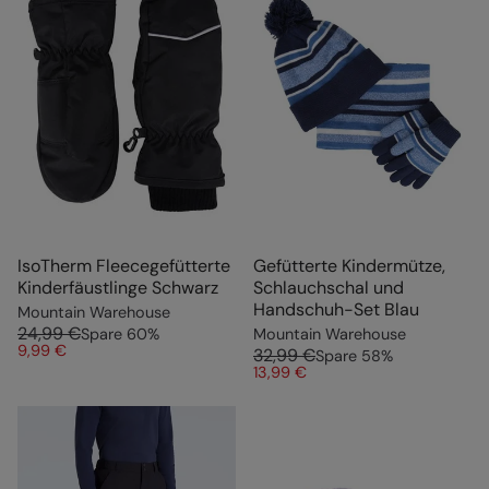
IsoTherm Fleecegefütterte
Gefütterte Kindermütze,
Kinderfäustlinge Schwarz
Schlauchschal und
Handschuh-Set Blau
Mountain Warehouse
24,99 €
Spare
60
%
Mountain Warehouse
9,99 €
32,99 €
Spare
58
%
13,99 €