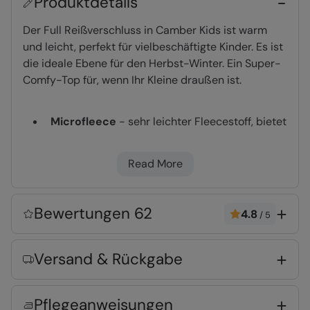
Produktdetails
Der Full Reißverschluss in Camber Kids ist warm
und leicht, perfekt für vielbeschäftigte Kinder. Es ist
die ideale Ebene für den Herbst-Winter. Ein Super-
Comfy-Top für, wenn Ihr Kleine draußen ist.
Microfleece
- sehr leichter Fleecestoff, bietet
eine hohe Wärmeisolierung bei geringem
Gewicht
Read More
durchgehender Reißverschluss
- erlaubt
Ihnen die Körperwärme am Körper zu halten,
wenn Sie es brauchen
Bewertungen 62
4.8
/
5
Anti-Fussel-Gewebe
- verhindert, dass
Fusseln durch Reiben und Abnutzung
Versand & Rückgabe
entstehen
Schnelltrocknend
- dank der
Stoffzusammensetzung, Feuchtigkeit trocknet
Pflegeanweisungen