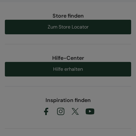
Mountain Warehouse Polska Spółka z Ograniczoną
Odpowiedzialnością, ul. Grzybowska 87, 00-844
Store finden
Warszawa, Poland
Zum Store Locator
Artikel#
:
036567
Hilfe-Center
Hilfe erhalten
Inspiration finden