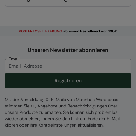
schnell, ideal als Urlaubsbekleidung und nach
dem Waschen
Leicht
- kompakt, angenehm zu tragen und
einfach zu verstauen, ideal zum Reisen
KOSTENLOSE
LIEFERUNG
ab einem Bestellwert von 100€
2 Jahre Garantie
- inklusive einer 2-jährigen
Garantie für garantierte Qualität und ein gutes
Gefühl
Unseren Newsletter abonnieren
Email
Produkteigenschaften
Registrieren
Mit der Anmeldung für E-Mails von Mountain Warehouse
Material:
stimmen Sie zu, Angebote und Benachrichtigungen über
unsere Produkte zu erhalten. Sie können sich problemlos
Error loading composition data
wieder abmelden, indem Sie den Link am Ende der E-Mail
klicken oder Ihre Kontoeinstellungen aktualisieren.
Zuständige Stelle