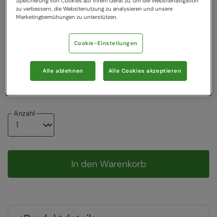
Speicherung von Cookies auf Ihrem Gerät zu, um die Websitenavigation
zu verbessern, die Websitenutzung zu analysieren und unsere
Marketingbemühungen zu unterstützen.
23,99 €
23,99 €
23,99 €
19,99 €
Cookie-Einstellungen
Wählen Sie eine EU-Größe
Grössentabelle
Alle ablehnen
Alle Cookies akzeptieren
98
104
116
128
140
152
164
Anzahl
In den Warenkorb