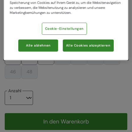
Farbe
:
Hellgrau
Speicherung von Cookies auf Ihrem Gerät zu, um die Websitenavigation
zu verbessern, die Websitenutzung zu analysieren und unsere
Marketingbemühungen zu unterstützen.
34,99 €
34,99 €
Cookie-Einstellungen
Wählen Sie eine EU-Größe
Alle ablehnen
Alle Cookies akzeptieren
Grössentabelle
32
34
36
38
40
42
44
46
48
Anzahl
In den Warenkorb