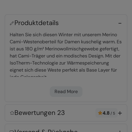
Produktdetails
Halten Sie sich diesen Winter mit unserem Merino
Cami-Westenoberteil für Damen kuschelig warm. Es
ist aus 180 g/m² Merinowollmischgewebe gefertigt,
hat Cami-Träger und ein modisches Design. Mit der
IsoTherm-Technologie zur Wärmespeicherung
eignet sich diese Weste perfekt als Base Layer für
jede Gelegenheit.
Read More
Merinowolle
- sehr warme, hoch qualitative
Wolle, die von Natur aus antibakterielle
Eigenschaften hat, damit Sie länger frisch
Bewertungen 23
4.8
/
5
bleiben
IsoTherm
- dicht gepackte Stofffasern, die
Wärme besonders gut speichern, ohne