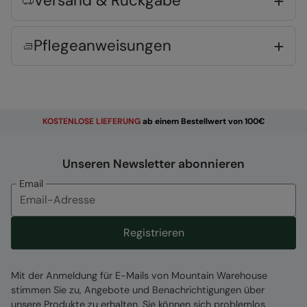
Versand & Rückgabe
unnötiges Gewicht hinzuzufügen
2 Jahre Garantie
- inklusive einer 2-jährigen
Pflegeanweisungen
Garantie für garantierte Qualität und ein gutes
Gefühl
Produkteigenschaften
KOSTENLOSE
LIEFERUNG
ab einem Bestellwert von 100€
Unseren Newsletter abonnieren
Email
Material:
Error loading composition data
Registrieren
Zuständige Stelle
Mit der Anmeldung für E-Mails von Mountain Warehouse
Mountain Warehouse Polska Spółka z Ograniczoną
stimmen Sie zu, Angebote und Benachrichtigungen über
Odpowiedzialnością, ul. Grzybowska 87, 00-844
unsere Produkte zu erhalten. Sie können sich problemlos