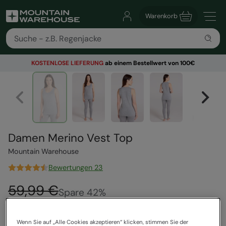
Warenkorb
KOSTENLOSE
LIEFERUNG
ab einem Bestellwert von 100€
Damen Merino Vest Top
Mountain Warehouse
Bewertungen 23
59,99 €
Spare
42
%
34,99 €
Sale
Wenn Sie auf „Alle Cookies akzeptieren“ klicken, stimmen Sie der