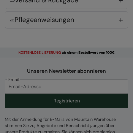
Versand & Rückgabe
Zuständige Stelle
Pflegeanweisungen
Mountain Warehouse Polska Spółka z Ograniczoną
Odpowiedzialnością, ul. Grzybowska 87, 00-844
Warszawa, Poland
Artikel#
:
047867
KOSTENLOSE
LIEFERUNG
ab einem Bestellwert von 100€
Unseren Newsletter abonnieren
Email
Registrieren
Mit der Anmeldung für E-Mails von Mountain Warehouse
stimmen Sie zu, Angebote und Benachrichtigungen über
unsere Produkte zu erhalten. Sie können sich problemlos