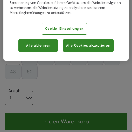
Farbe
:
Khaki
Speicherung von Cookies auf Ihrem Gerät zu, um die Websitenavigation
zu verbessern, die Websitenutzung zu analysieren und unsere
Marketingbemühungen zu unterstützen.
20,00 €
20,00 €
Cookie-Einstellungen
Wählen Sie eine EU-Größe
Alle ablehnen
Alle Cookies akzeptieren
Grössentabelle
34
36
38
40
42
44
46
48
52
Anzahl
In den Warenkorb