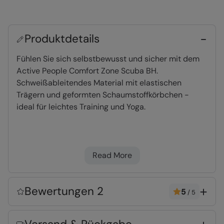
Produktdetails
Fühlen Sie sich selbstbewusst und sicher mit dem
Active People Comfort Zone Scuba BH.
Schweißableitendes Material mit elastischen
Trägern und geformten Schaumstoffkörbchen -
ideal für leichtes Training und Yoga.
Hohe Feuchtigkeitsregulierung
-
Feuchtigkeit wird aktiv von der Haut
Read More
weggeleitet, damit Sie von Innen trocken
bleiben
Bewertungen 2
5
/
5
Material:
Error loading composition data