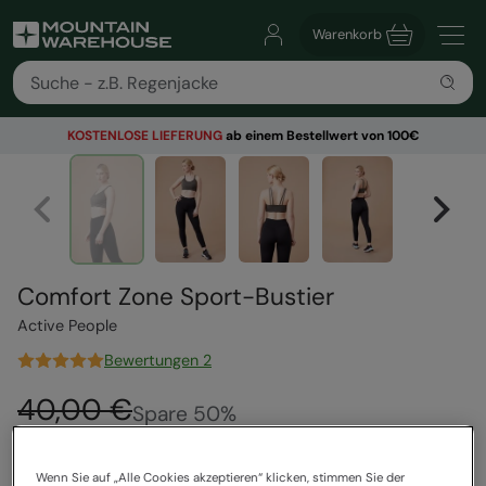
Warenkorb
KOSTENLOSE
LIEFERUNG
ab einem Bestellwert von 100€
Comfort Zone Sport-Bustier
Active People
Bewertungen 2
40,00 €
Spare
50
%
20,00 €
Sale
Wenn Sie auf „Alle Cookies akzeptieren“ klicken, stimmen Sie der