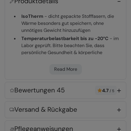
Produktdetails
IsoTherm
- dicht gepackte Stofffasern, die
Wärme besonders gut speichern, ohne
unnötiges Gewicht hinzuzufügen
Temperaturbelastbarkeit bis zu -20°C
- im
Labor geprüft. Bitte beachten Sie, dass
persönliche Gesundheit & körperliche
Aktivität, Aussetzzeit & Transpiration einen
Einfluss auf die Leistung & allgemeinen
Read More
Komfort haben
EVA-Polsterung
- passt sich dem Fuß an, um
Ihnen Halt & Tragekomfort zu bieten
Bewertungen 45
4.7
/
5
Phylon-Mittelsohle
- leichter, beweglicher &
polsternder Schaumstoff
Versand & Rückgabe
Gummi-Außensohle
- beweglich, leicht und
sehr langlebig
Schneefest
- mit einer DWR-Beschichtung
Pflegeanweisungen