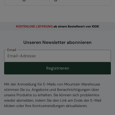
(wasserabweisendes Schutzmittel), geeignet
für festen Schnee
Reflektierende Details
- Sicherheit zuerst.
Äußerst reflektierende Details für erhöhte
KOSTENLOSE
LIEFERUNG
ab einem Bestellwert von 100€
Sichtbarkeit in dunklen Lichtverhältnissen
Produkteigenschaften
Unseren Newsletter abonnieren
Email
Registrieren
Material:
Mit der Anmeldung für E-Mails von Mountain Warehouse
Error loading composition data
stimmen Sie zu, Angebote und Benachrichtigungen über
unsere Produkte zu erhalten. Sie können sich problemlos
Zuständige Stelle
wieder abmelden, indem Sie den Link am Ende der E-Mail
klicken oder Ihre Kontoeinstellungen aktualisieren.
Mountain Warehouse Polska Spółka z Ograniczoną