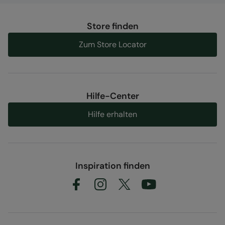
Odpowiedzialnością, ul. Grzybowska 87, 00-844
Warszawa, Poland
Store finden
Artikel#
:
053087
Zum Store Locator
Hilfe-Center
Hilfe erhalten
Inspiration finden