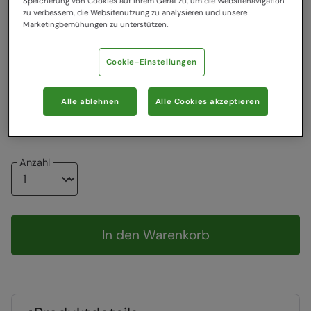
Speicherung von Cookies auf Ihrem Gerät zu, um die Websitenavigation
zu verbessern, die Websitenutzung zu analysieren und unsere
Marketingbemühungen zu unterstützen.
54,99 €
44,99 €
Cookie-Einstellungen
Wählen Sie eine EU-Größe
Grössentabelle
Alle ablehnen
Alle Cookies akzeptieren
40
41
42
43
44
45
46
Anzahl
In den Warenkorb