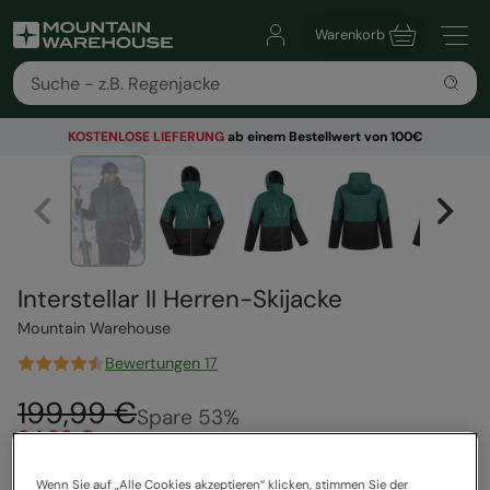
Warenkorb
KOSTENLOSE
LIEFERUNG
ab einem Bestellwert von 100€
Interstellar II Herren-Skijacke
Mountain Warehouse
Bewertungen 17
199,99 €
Spare
53
%
94,99 €
Sale
Wenn Sie auf „Alle Cookies akzeptieren“ klicken, stimmen Sie der