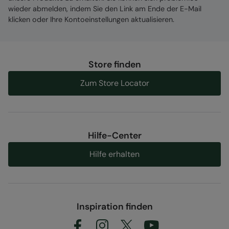
Reißverschluss für zusätzliche Belüftung und
wieder abmelden, indem Sie den Link am Ende der E-Mail
Tragekomfort
klicken oder Ihre Kontoeinstellungen aktualisieren.
abnehmbarer Schneefang
- verhindert das
Eindringen von Schnee in die Jacke, lässt sich
problemlos abnehmen
Store finden
verstellbare Kapuze
- einfach zu verstellen
für eine perfekte Passform
Zum Store Locator
verstellbare Ärmelbündchen
- mit
Klettverschluss zum einfachen Verstellen und
für eine perfekte Passform
2 Jahre Garantie
- inklusive einer 2-jährigen
Hilfe-Center
Garantie für garantierte Qualität und ein gutes
Hilfe erhalten
Gefühl
Material:
Error loading composition data
Inspiration finden
Zuständige Stelle