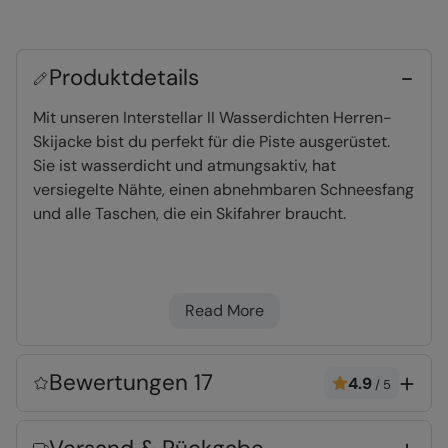
Produktdetails
Mit unseren Interstellar II Wasserdichten Herren-
Skijacke bist du perfekt für die Piste ausgerüstet.
Sie ist wasserdicht und atmungsaktiv, hat
versiegelte Nähte, einen abnehmbaren Schneesfang
und alle Taschen, die ein Skifahrer braucht.
Wasserdicht bis 3.000mm
- der Stoff wurde
für 24 Stunden mit 3.000mm Regen
Read More
ausgesetzt, geeignet für extrem-starken
Regen
Atmungsaktiv
- Der Stoff lässt Schweiß aus
Bewertungen 17
4.9
/
5
dem Kleidungsstück entweichen und hält Sie
kühl und komfortabel. Bewertet mit 3.000gr