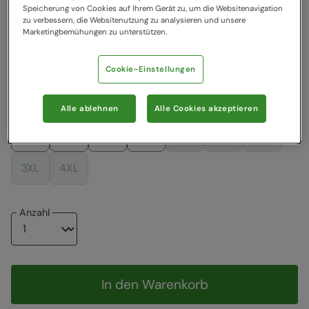
Farbe
:
Dunkel Aquamarin
Speicherung von Cookies auf Ihrem Gerät zu, um die Websitenavigation
zu verbessern, die Websitenutzung zu analysieren und unsere
Marketingbemühungen zu unterstützen.
94,99 €
94,99 €
99,99 €
159,99 €
Cookie-Einstellungen
Wählen Sie eine EU-Größe
Grössentabelle
Alle ablehnen
Alle Cookies akzeptieren
XXS
XS
S
M
L
XL
XXL
3XL
4XL
Anzahl
In den Warenkorb