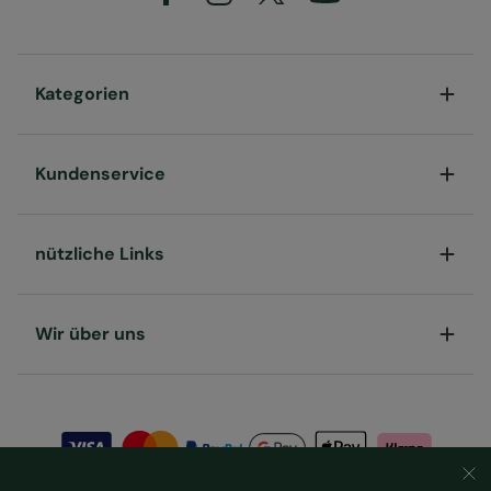
Mountain Warehouse Polska Spółka z Ograniczoną
Odpowiedzialnością, ul. Grzybowska 87, 00-844
Warszawa, Poland
Kategorien
Artikel#
:
053096
Kundenservice
nützliche Links
Wir über uns