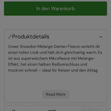
In den Warenkorb
Produktdetails
Unser Snowdon Melange Damen Fleece verleiht dir
einen tollen Look und hält dich gleichzeitig warm. Es
ist aus superweichem Mikrofleece mit Melange-
Effekt, hat einen halben Reißverschluss und
trocknet schnell – ideal für Reisen und den Alltag.
halblanger Reißverschluss
- lässt sich am
Hals öffnen für besseren Tragekomfort, extra
Read More
Belüftung und für einen vielseitigen Look
Microfleece
- sehr leichter Fleecestoff, bietet
eine hohe Wärmeisolierung bei geringem