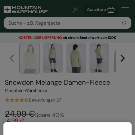
Warenkorb
KOSTENLOSE
LIEFERUNG
ab einem Bestellwert von 100€
Snowdon Melange Damen-Fleece
Mountain Warehouse
Bewertungen 271
24,99 €
Spare
40
%
14,99 €
Farbe
:
Blassgrün