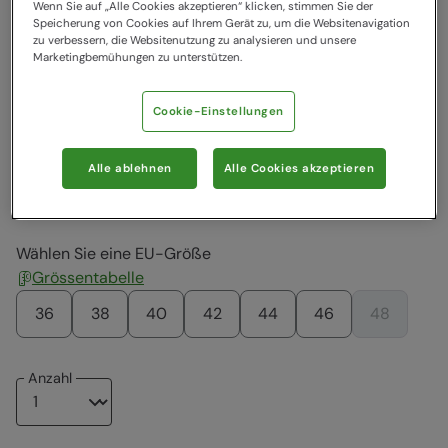
Wenn Sie auf „Alle Cookies akzeptieren“ klicken, stimmen Sie der
Speicherung von Cookies auf Ihrem Gerät zu, um die Websitenavigation
zu verbessern, die Websitenutzung zu analysieren und unsere
14,99 €
19,99 €
19,99 €
19,99 €
19,99 €
19,99 €
Marketingbemühungen zu unterstützen.
Cookie-Einstellungen
19,99 €
19,99 €
19,99 €
19,99 €
19,99 €
19,99 €
Alle ablehnen
Alle Cookies akzeptieren
19,99 €
19,99 €
19,99 €
19,99 €
19,99 €
Wählen Sie eine EU-Größe
Grössentabelle
36
38
40
42
44
46
48
Anzahl