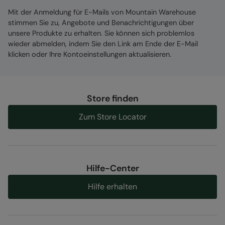
Material:
Mit der Anmeldung für E-Mails von Mountain Warehouse
stimmen Sie zu, Angebote und Benachrichtigungen über
Error loading composition data
unsere Produkte zu erhalten. Sie können sich problemlos
wieder abmelden, indem Sie den Link am Ende der E-Mail
Zuständige Stelle
klicken oder Ihre Kontoeinstellungen aktualisieren.
Mountain Warehouse Polska Spółka z Ograniczoną
Odpowiedzialnością, ul. Grzybowska 87, 00-844
Warszawa, Poland
Store finden
Artikel#
:
053234
Zum Store Locator
Hilfe-Center
Hilfe erhalten