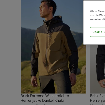
Wenn Sie au
um die Webs
zu unterstüt
Cookie-E
Brisk Extreme Wasserdichte
Brisk Ex
Herrenjacke Dunkel Khaki
Herrenja