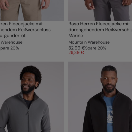
ren Fleecejacke mit
Raso Herren Fleecejacke mit
hendem Reißverschluss
durchgehendem Reißverschl
urgunderrot
Marine
 Warehouse
Mountain Warehouse
32,99 €
Spare
20
%
Spare
20
%
26,39 €