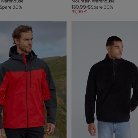
 Warehouse
Mountain Warehouse
139,99 €
Spare
30
%
Spare
30
%
97,99 €