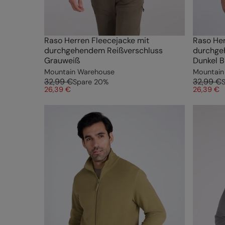
Raso Herren Fleecejacke mit
Raso Her
durchgehendem Reißverschluss
durchge
Grauweiß
Dunkel B
Mountain Warehouse
Mountain
32,99 €
32,99 €
Spare
20
%
26,39 €
26,39 €