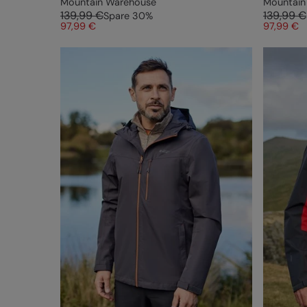
Mountain Warehouse
Mountain
139,99 €
139,99 €
Spare
30
%
97,99 €
97,99 €