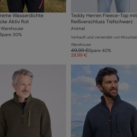
treme Wasserdichte
Teddy Herren Fleece-Top mit
cke Aktiv Rot
Reißverschluss Tiefschwarz
 Warehouse
Animal
Spare
30
%
Verkauft und versendet von Mountai
Warehouse
49,99 €
Spare
40
%
29,99 €