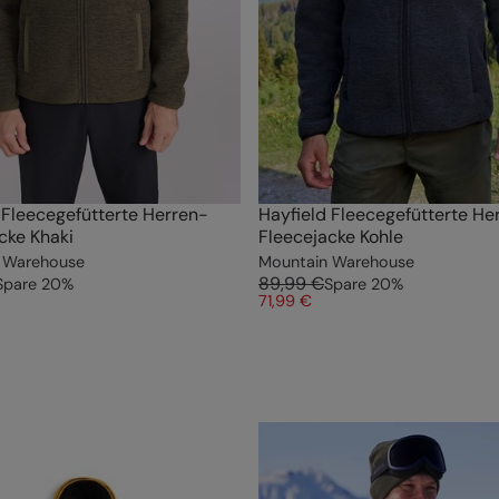
 Fleecegefütterte Herren-
Hayfield Fleecegefütterte He
cke Khaki
Fleecejacke Kohle
 Warehouse
Mountain Warehouse
89,99 €
Spare
20
%
Spare
20
%
71,99 €