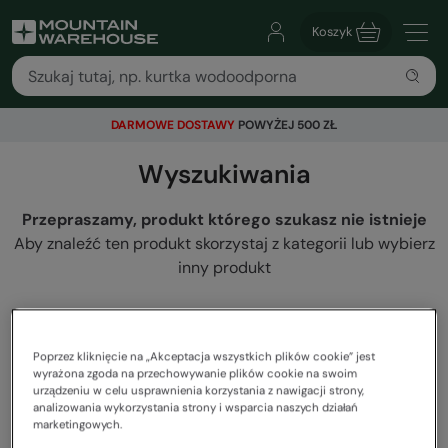
Koszyk
DARMOWE DOSTAWY
POWYŻEJ 500 ZŁ
Wyszukiwania
Przepraszamy, produkt którego szukasz nie istnieje
Aby znaleźć ten produkt skorzystaj z kategorii lub wybierz
inny produkt
Poprzez kliknięcie na „Akceptacja wszystkich plików cookie” jest
wyrażona zgoda na przechowywanie plików cookie na swoim
urządzeniu w celu usprawnienia korzystania z nawigacji strony,
analizowania wykorzystania strony i wsparcia naszych działań
marketingowych.