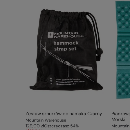
Zestaw sznurków do hamaka Czarny
Piankowa
Morski
Mountain Warehouse
129,00 zł
Oszczędzasz
54
%
Mountain