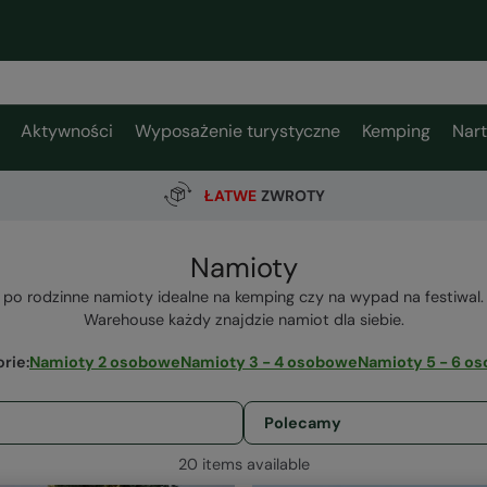
Aktywności
Wyposażenie turystyczne
Kemping
Nar
ŁATWE
ZWROTY
Namioty
o rodzinne namioty idealne na kemping czy na wypad na festiwal.
Warehouse każdy znajdzie namiot dla siebie.
orie
:
Namioty 2 osobowe
Namioty 3 - 4 osobowe
Namioty 5 - 6 o
20 items available