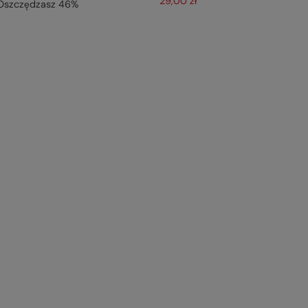
29,00 zł
Oszczędzasz
46
%