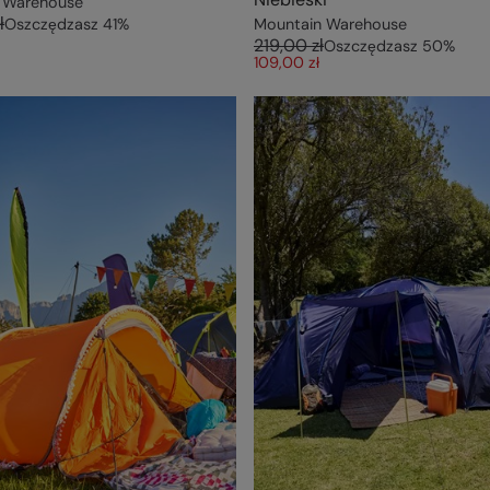
 Warehouse
ł
Oszczędzasz
41
%
Mountain Warehouse
219,00 zł
Oszczędzasz
50
%
109,00 zł