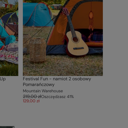
-Up
Festival Fun - namiot 2 osobowy
Pomarańczowy
Mountain Warehouse
219,00 zł
Oszczędzasz
41
%
129,00 zł