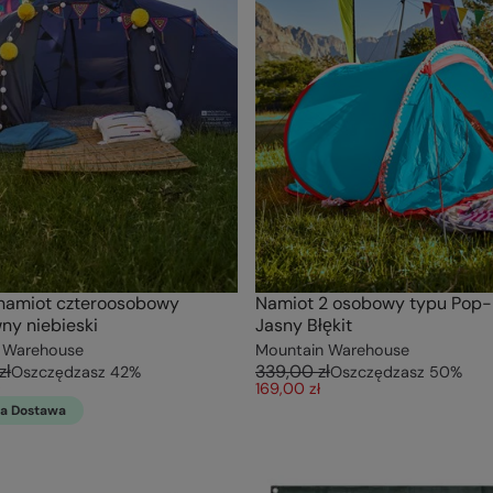
 namiot czteroosobowy
Namiot 2 osobowy typu Pop
ny niebieski
Jasny Błękit
 Warehouse
Mountain Warehouse
zł
339,00 zł
Oszczędzasz
42
%
Oszczędzasz
50
%
169,00 zł
a Dostawa