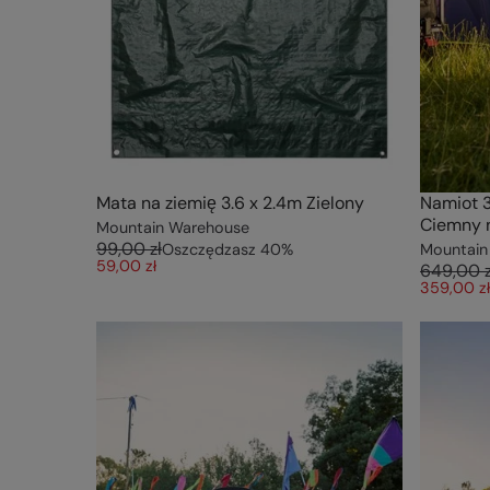
Mata na ziemię 3.6 x 2.4m Zielony
Namiot 
Ciemny n
Mountain Warehouse
99,00 zł
Oszczędzasz
40
%
Mountain
59,00 zł
649,00 z
359,00 zł