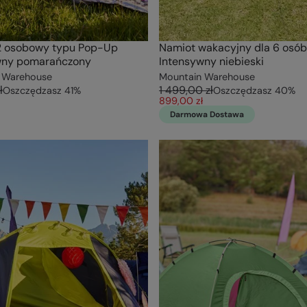
2 osobowy typu Pop-Up
Namiot wakacyjny dla 6 osób
wny pomarańczony
Intensywny niebieski
 Warehouse
Mountain Warehouse
ł
1 499,00 zł
Oszczędzasz
41
%
Oszczędzasz
40
%
899,00 zł
Darmowa Dostawa