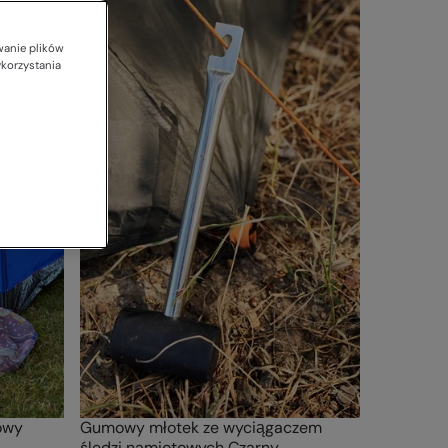
wanie plików
ykorzystania
owy
Gumowy młotek ze wyciągaczem
śledzi namiotowych Czarny