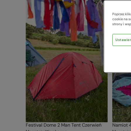
Poprzez kli
cookie na s
strony i ws
Ustawien
Festival Dome 2 Man Tent Czerwień
Namiot 