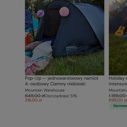
Pop-Up — jednowarstwowy namiot
Holiday
4-osobowy Ciemny niebieski
Intensyw
Mountain Warehouse
Mountain
649,00 zł
1 199,00 
Oszczędzasz
51
%
319,00 zł
699,00 zł
Darmow