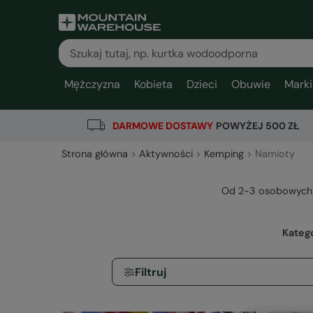
Mężczyzna
Kobieta
Dzieci
Obuwie
Marki
DARMOWE DOSTAWY
POWYŻEJ 500 ZŁ
Strona główna
Aktywności
Kemping
Namioty
Od 2-3 osobowych p
Kateg
Filtruj