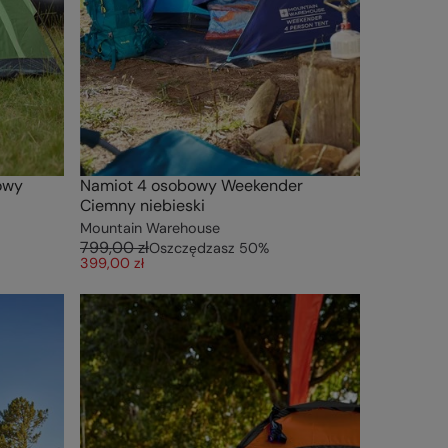
owy
Namiot 4 osobowy Weekender
Ciemny niebieski
Mountain Warehouse
799,00 zł
Oszczędzasz
50
%
399,00 zł