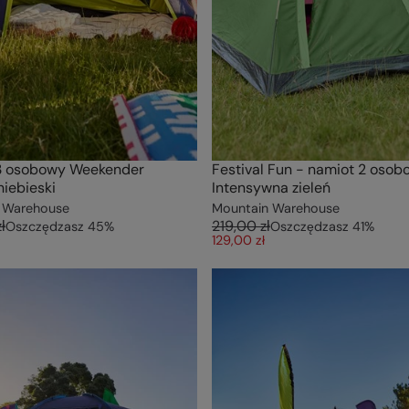
3 osobowy Weekender
Festival Fun - namiot 2 osob
iebieski
Intensywna zieleń
 Warehouse
Mountain Warehouse
ł
219,00 zł
Oszczędzasz
45
%
Oszczędzasz
41
%
129,00 zł