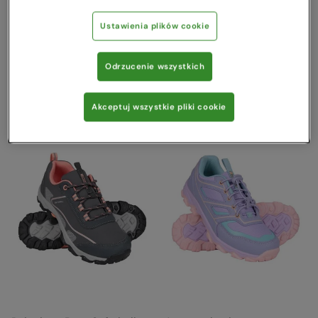
Buty trekkingowe za kostkę
Dziecięce Buty Softshell
Oscar Ciemny fiolet
Intensywna zieleń
Ustawienia plików cookie
Mountain Warehouse
Mountain Warehouse
239,00 zł
299,00 zł
Oszczędzasz
59
%
99,00 zł
Odrzucenie wszystkich
Wyprzedaż
Akceptuj wszystkie pliki cookie