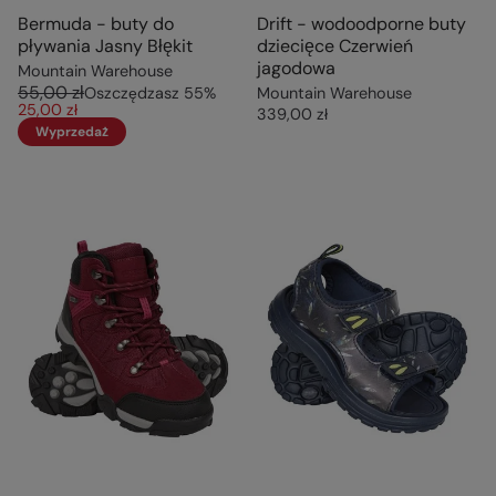
Bermuda - buty do
Drift - wodoodporne buty
pływania Jasny Błękit
dziecięce Czerwień
jagodowa
Mountain Warehouse
55,00 zł
Oszczędzasz
55
%
Mountain Warehouse
25,00 zł
339,00 zł
Wyprzedaż