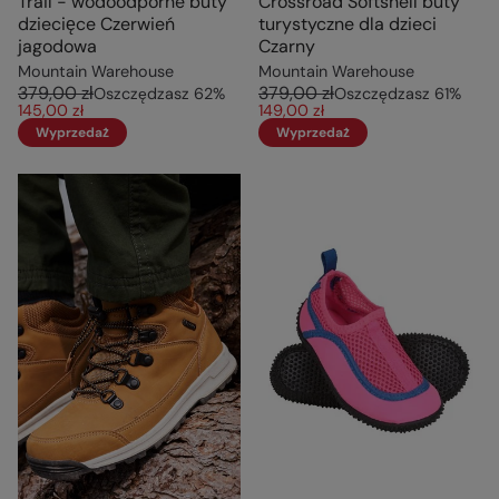
Trail - wodoodporne buty
Crossroad Softshell buty
dziecięce Czerwień
turystyczne dla dzieci
jagodowa
Czarny
Mountain Warehouse
Mountain Warehouse
379,00 zł
379,00 zł
Oszczędzasz
62
%
Oszczędzasz
61
%
145,00 zł
149,00 zł
Wyprzedaż
Wyprzedaż