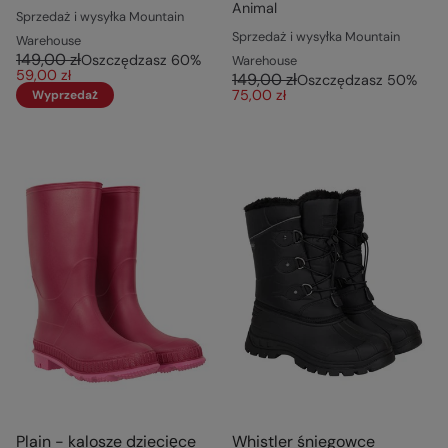
Animal
Sprzedaż i wysyłka Mountain
Sprzedaż i wysyłka Mountain
Warehouse
149,00 zł
Oszczędzasz
60
%
Warehouse
59,00 zł
149,00 zł
Oszczędzasz
50
%
75,00 zł
Wyprzedaż
Plain - kalosze dziecięce
Whistler śniegowce