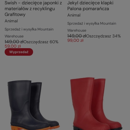
Swish - dziecięce japonki z
Jekyl dziecięce klapki
materiałów z recyklingu
Palona pomarańcza
Grafitowy
Animal
Animal
Sprzedaż i wysyłka Mountain
Sprzedaż i wysyłka Mountain
Warehouse
149,00 zł
Oszczędzasz
34
%
Warehouse
99,00 zł
149,00 zł
Oszczędzasz
60
%
59,00 zł
Wyprzedaż