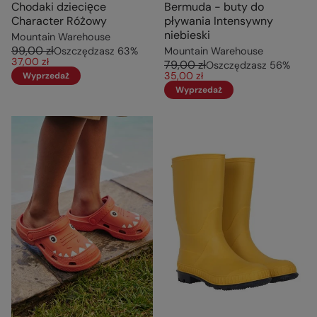
Chodaki dziecięce
Bermuda - buty do
Character Różowy
pływania Intensywny
niebieski
Mountain Warehouse
99,00 zł
Oszczędzasz
63
%
Mountain Warehouse
37,00 zł
79,00 zł
Oszczędzasz
56
%
35,00 zł
Wyprzedaż
Wyprzedaż