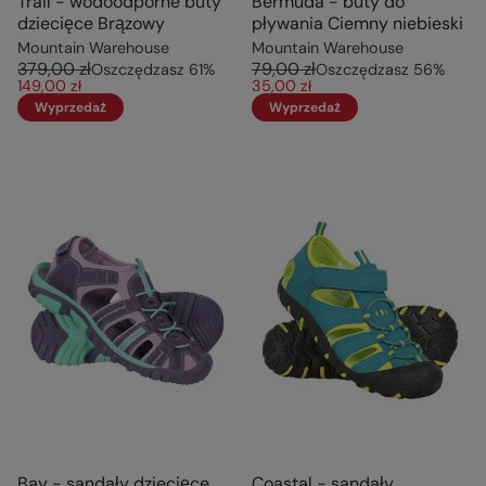
Trail - wodoodporne buty
Bermuda - buty do
dziecięce Brązowy
pływania Ciemny niebieski
Mountain Warehouse
Mountain Warehouse
379,00 zł
79,00 zł
Oszczędzasz
61
%
Oszczędzasz
56
%
149,00 zł
35,00 zł
Wyprzedaż
Wyprzedaż
Bay - sandały dziecięce
Coastal - sandały