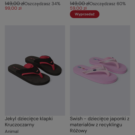
149,00 zł
149,00 zł
Oszczędzasz
34
%
Oszczędzasz
60
%
99,00 zł
59,00 zł
Wyprzedaż
Jekyl dziecięce klapki
Swish - dziecięce japonki z
Kruczoczarny
materiałów z recyklingu
Różowy
Animal