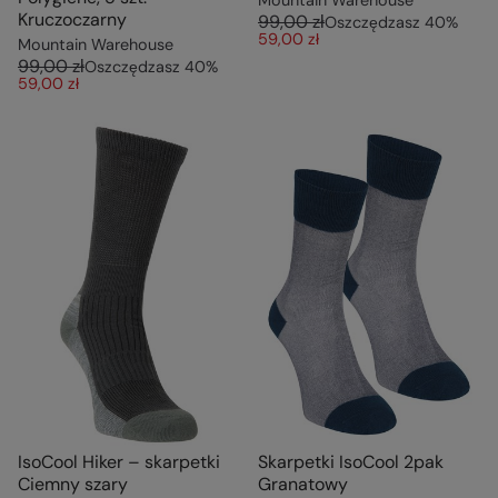
Kruczoczarny
99,00 zł
Oszczędzasz
40
%
59,00 zł
Mountain Warehouse
99,00 zł
Oszczędzasz
40
%
59,00 zł
IsoCool Hiker – skarpetki
Skarpetki IsoCool 2pak
Ciemny szary
Granatowy