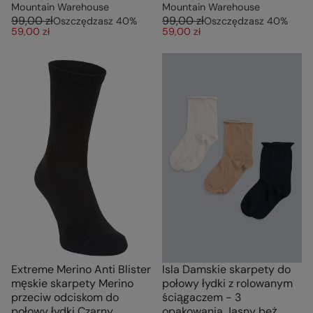
Mountain Warehouse
Mountain Warehouse
99,00 zł
99,00 zł
Oszczędzasz
40
%
Oszczędzasz
40
%
59,00 zł
59,00 zł
Extreme Merino Anti Blister
Isla Damskie skarpety do
męskie skarpety Merino
połowy łydki z rolowanym
przeciw odciskom do
ściągaczem - 3
połowy łydki Czarny
opakowania Jasny beż