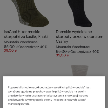
IsoCool Hiker męskie
Damskie wyściełane
skarpetki za kostkę Khaki
skarpety przeciw otarciom
Czarny
Mountain Warehouse
65,00 zł
Oszczędzasz
40
%
Mountain Warehouse
39,00 zł
65,00 zł
Oszczędzasz
40
%
39,00 zł
Poprzez kliknięcie na „Akceptacja wszystkich plików cookie” jest
wyrażona zgoda na przechowywanie plików cookie na swoim
urządzeniu w celu usprawnienia korzystania z nawigacji strony,
analizowania wykorzystania strony i wsparcia naszych działań
marketingowych.