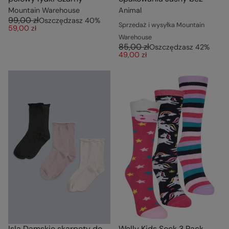
Mountain Warehouse
Animal
99,00 zł
Oszczędzasz
40
%
Sprzedaż i wysyłka Mountain
59,00 zł
Warehouse
85,00 zł
Oszczędzasz
42
%
49,00 zł
Isla Damskie skarpety do
Welly Kids Sock 3 Pack