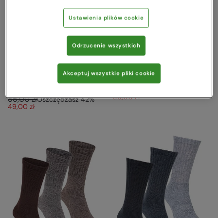
Ustawienia plików cookie
Odrzucenie wszystkich
Damskie skarpety
Skarpetki z wełny Merino
sportowe wspierające łuk
Szary
Akceptuj wszystkie pliki cookie
stopy, 3 szt. Granatowy
Mountain Warehouse
65,00 zł
Mountain Warehouse
Oszczędzasz
40
%
39,00 zł
85,00 zł
Oszczędzasz
42
%
49,00 zł