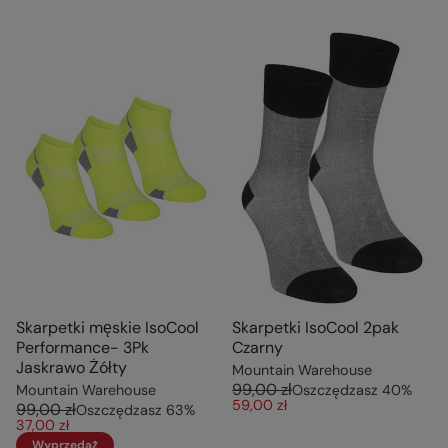
Skarpetki męskie IsoCool
Skarpetki IsoCool 2pak
Performance- 3Pk
Czarny
Jaskrawo Żółty
Mountain Warehouse
99,00 zł
Mountain Warehouse
Oszczędzasz
40
%
59,00 zł
99,00 zł
Oszczędzasz
63
%
37,00 zł
Wyprzedaż