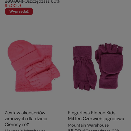
239,00 zł
Oszczędzasz
60
%
95,00 zł
Wyprzedaż
Zestaw akcesoriów
Fingerless Fleece Kids
zimowych dla dzieci
Mitten Czerwień jagodowa
Ciemny róż
Mountain Warehouse
65,00 zł