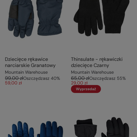
Dziecięce rękawice
Thinsulate - rękawiczki
narciarskie Granatowy
dziecięce Czarny
Mountain Warehouse
Mountain Warehouse
99,00 zł
65,00 zł
Oszczędzasz
40
%
Oszczędzasz
55
%
59,00 zł
29,00 zł
Wyprzedaż