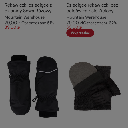
Rękawiczki dziecięce z
Dziecięce rękawiczki bez
dzianiny Sowa Różowy
palców Fairisle Zielony
Mountain Warehouse
Mountain Warehouse
79,00 zł
79,00 zł
Oszczędzasz
51
%
Oszczędzasz
62
%
39,00 zł
30,00 zł
Wyprzedaż