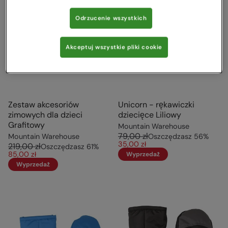
Odrzucenie wszystkich
Akceptuj wszystkie pliki cookie
Zestaw akcesoriów
Unicorn - rękawiczki
zimowych dla dzieci
dziecięce Liliowy
Grafitowy
Mountain Warehouse
79,00 zł
Mountain Warehouse
Oszczędzasz
56
%
35,00 zł
219,00 zł
Oszczędzasz
61
%
85,00 zł
Wyprzedaż
Wyprzedaż