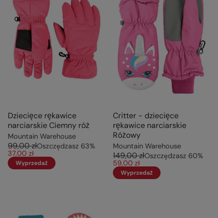
Dziecięce rękawice
Critter - dziecięce
narciarskie Ciemny róż
rękawice narciarskie
Różowy
Mountain Warehouse
99,00 zł
Oszczędzasz
63
%
Mountain Warehouse
37,00 zł
149,00 zł
Oszczędzasz
60
%
59,00 zł
Wyprzedaż
Wyprzedaż