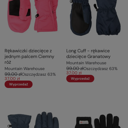
Rękawiczki dziecięce z
Long Cuff - rękawice
jednym palcem Ciemny
dziecięce Granatowy
róż
Mountain Warehouse
99,00 zł
Mountain Warehouse
Oszczędzasz
63
%
37,00 zł
99,00 zł
Oszczędzasz
63
%
37,00 zł
Wyprzedaż
Wyprzedaż