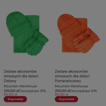
Zestaw akcesoriów
Zestaw akcesoriów
zimowych dla dzieci
zimowych dla dzieci
Zielony
Pomarańczowy
Mountain Warehouse
Mountain Warehouse
219,00 zł
219,00 zł
Oszczędzasz
61
%
Oszczędzasz
61
%
85,00 zł
85,00 zł
Wyprzedaż
Wyprzedaż