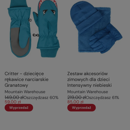
Critter - dziecięce
Zestaw akcesoriów
rękawice narciarskie
zimowych dla dzieci
Granatowy
Intensywny niebieski
Mountain Warehouse
Mountain Warehouse
149,00 zł
219,00 zł
Oszczędzasz
60
%
Oszczędzasz
61
%
59,00 zł
85,00 zł
Wyprzedaż
Wyprzedaż