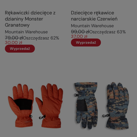
Rękawiczki dziecięce z
Dziecięce rękawice
dzianiny Monster
narciarskie Czerwień
Granatowy
Mountain Warehouse
99,00 zł
Mountain Warehouse
Oszczędzasz
63
%
37,00 zł
79,00 zł
Oszczędzasz
62
%
30,00 zł
Wyprzedaż
Wyprzedaż