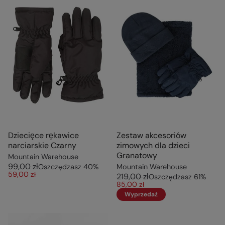
Dziecięce rękawice
Zestaw akcesoriów
narciarskie Czarny
zimowych dla dzieci
Granatowy
Mountain Warehouse
99,00 zł
Oszczędzasz
40
%
Mountain Warehouse
59,00 zł
219,00 zł
Oszczędzasz
61
%
85,00 zł
Wyprzedaż