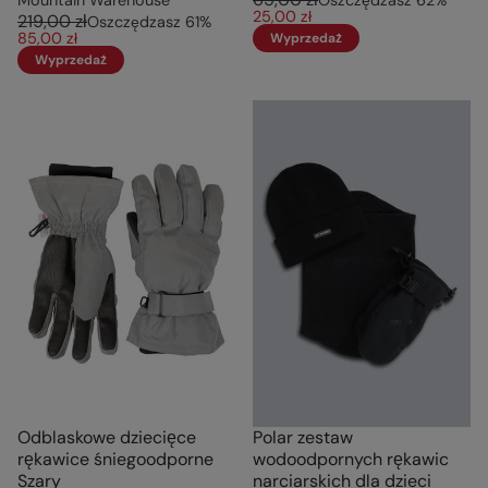
Mountain Warehouse
Oszczędzasz
62
%
25,00 zł
219,00 zł
Oszczędzasz
61
%
85,00 zł
Wyprzedaż
Wyprzedaż
Odblaskowe dziecięce
Polar zestaw
rękawice śniegoodporne
wodoodpornych rękawic
Szary
narciarskich dla dzieci