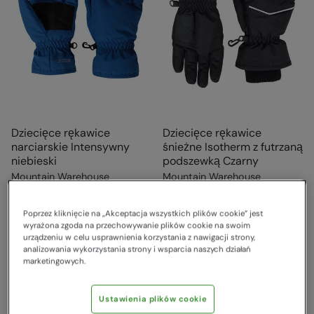
Dziecięce rękawice
Dziecięce rękawice
narciarskie Intensywny
śnieżne Isotherm z futrzaną
niebieski
podszewką Czarny
Mountain Warehouse
Mountain Warehouse
99,00 zł
129,00 zł
Oszczędzasz
40
%
Oszczędzasz
62
%
59,00 zł
49,00 zł
Poprzez kliknięcie na „Akceptacja wszystkich plików cookie” jest
Wyprzedaż
wyrażona zgoda na przechowywanie plików cookie na swoim
urządzeniu w celu usprawnienia korzystania z nawigacji strony,
analizowania wykorzystania strony i wsparcia naszych działań
marketingowych.
Ustawienia plików cookie