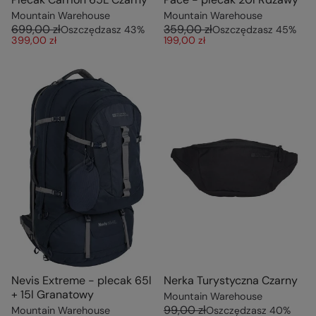
Mountain Warehouse
Mountain Warehouse
699,00 zł
359,00 zł
Oszczędzasz
43
%
Oszczędzasz
45
%
399,00 zł
199,00 zł
Nevis Extreme - plecak 65l
Nerka Turystyczna Czarny
+ 15l Granatowy
Mountain Warehouse
99,00 zł
Mountain Warehouse
Oszczędzasz
40
%