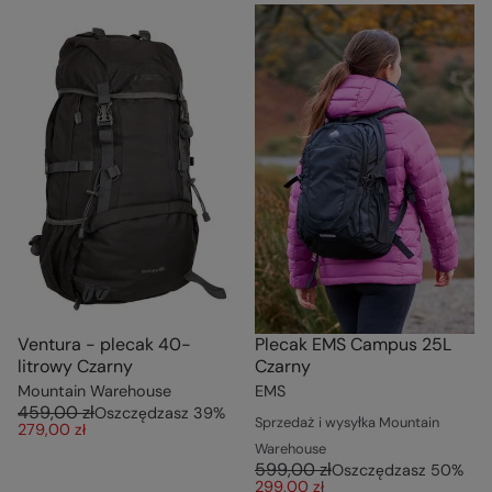
Ventura - plecak 40-
Plecak EMS Campus 25L
litrowy Czarny
Czarny
Mountain Warehouse
EMS
459,00 zł
Oszczędzasz
39
%
Sprzedaż i wysyłka Mountain
279,00 zł
Warehouse
599,00 zł
Oszczędzasz
50
%
299,00 zł