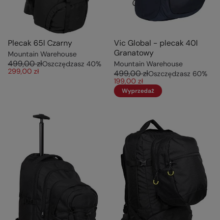
Plecak 65l Czarny
Vic Global - plecak 40l
Granatowy
Mountain Warehouse
499,00 zł
Oszczędzasz
40
%
Mountain Warehouse
299,00 zł
499,00 zł
Oszczędzasz
60
%
199,00 zł
Wyprzedaż