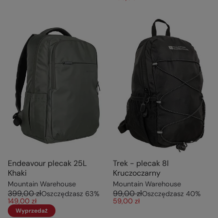
Endeavour plecak 25L
Trek - plecak 8l
Khaki
Kruczoczarny
Mountain Warehouse
Mountain Warehouse
399,00 zł
99,00 zł
Oszczędzasz
63
%
Oszczędzasz
40
%
149,00 zł
59,00 zł
Wyprzedaż