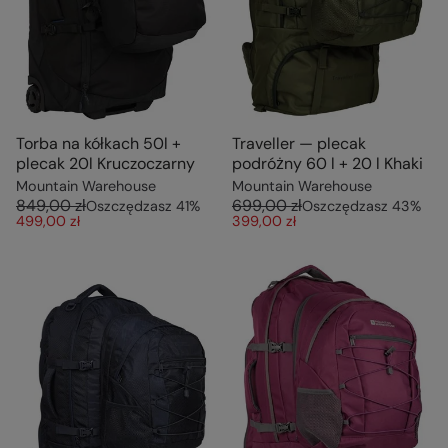
Torba na kółkach 50l +
Traveller — plecak
plecak 20l Kruczoczarny
podróżny 60 l + 20 l Khaki
Mountain Warehouse
Mountain Warehouse
849,00 zł
699,00 zł
Oszczędzasz
41
%
Oszczędzasz
43
%
499,00 zł
399,00 zł