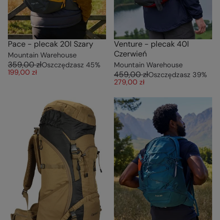
Pace - plecak 20l Szary
Venture - plecak 40l
Czerwień
Mountain Warehouse
359,00 zł
Oszczędzasz
45
%
Mountain Warehouse
199,00 zł
459,00 zł
Oszczędzasz
39
%
279,00 zł