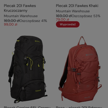
Plecak 20l Fawkes
Plecak 20l Fawkes Khaki
Kruczoczarny
Mountain Warehouse
169,00 zł
Mountain Warehouse
Oszczędzasz
53
%
79,00 zł
169,00 zł
Oszczędzasz
41
%
99,00 zł
Wyprzedaż
Plecak Carrion 65L Czarny
Pace - plecak 20l Rdzawy