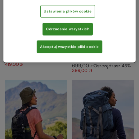
Ustawienia plików cookie
Odrzucenie wszystkich
Plecak Extreme Inca 65l
Traveller — plecak
Morska zieleń
podróżny 60 l + 20 l
Akceptuj wszystkie pliki cookie
Morska zieleń
Mountain Warehouse
849,00 zł
Oszczędzasz
51
%
Mountain Warehouse
419,00 zł
699,00 zł
Oszczędzasz
43
%
399,00 zł