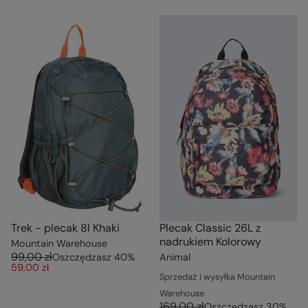
Trek - plecak 8l Khaki
Plecak Classic 26L z
nadrukiem Kolorowy
Mountain Warehouse
99,00 zł
Oszczędzasz
40
%
Animal
59,00 zł
Sprzedaż i wysyłka Mountain
Warehouse
169,00 zł
Oszczędzasz
30
%