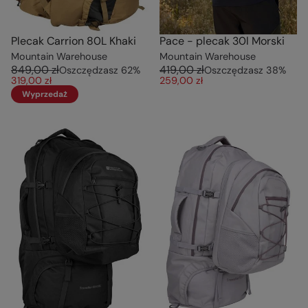
Plecak Carrion 80L Khaki
Pace - plecak 30l Morski
Mountain Warehouse
Mountain Warehouse
849,00 zł
419,00 zł
Oszczędzasz
62
%
Oszczędzasz
38
%
319,00 zł
259,00 zł
Wyprzedaż