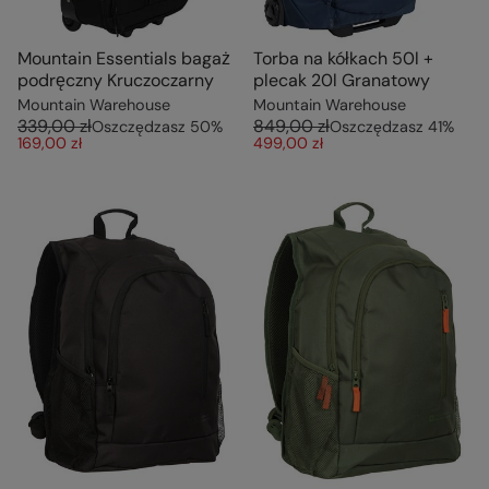
Mountain Essentials bagaż
Torba na kółkach 50l +
podręczny Kruczoczarny
plecak 20l Granatowy
Mountain Warehouse
Mountain Warehouse
339,00 zł
849,00 zł
Oszczędzasz
50
%
Oszczędzasz
41
%
169,00 zł
499,00 zł