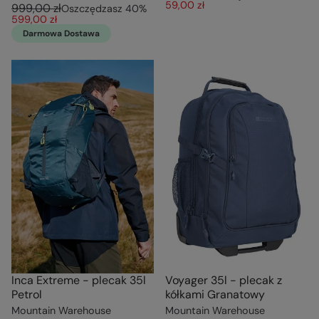
59,00 zł
999,00 zł
Oszczędzasz
40
%
599,00 zł
Darmowa Dostawa
Inca Extreme - plecak 35l
Voyager 35l - plecak z
Petrol
kółkami Granatowy
Mountain Warehouse
Mountain Warehouse