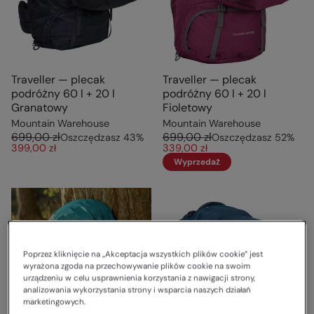
Traveller — plecak
Traveller — plecak
podróżny 60 l + 20 l
podróżny 60 l + 20 l
Granatowy
Fioletowy
Mountain Warehouse
Mountain Warehouse
699,00 zł
699,00 zł
Oszczędzasz
43
%
Oszczędzasz
52
%
399,00 zł
339,00 zł
Wyprzedaż
Poprzez kliknięcie na „Akceptacja wszystkich plików cookie” jest
wyrażona zgoda na przechowywanie plików cookie na swoim
urządzeniu w celu usprawnienia korzystania z nawigacji strony,
analizowania wykorzystania strony i wsparcia naszych działań
marketingowych.