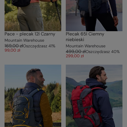
Pace - plecak 12l Czarny
Plecak 65l Ciemny
niebieski
Mountain Warehouse
169,00 zł
Oszczędzasz
41
%
Mountain Warehouse
99,00 zł
499,00 zł
Oszczędzasz
40
%
299,00 zł