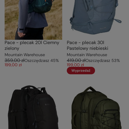
Pace - plecak 20l Ciemny
Pace - plecak 30l
zielony
Pastelowy niebieski
Mountain Warehouse
Mountain Warehouse
359,00 zł
419,00 zł
Oszczędzasz
45
%
Oszczędzasz
53
%
199,00 zł
199,00 zł
Wyprzedaż