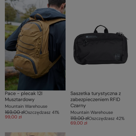
Pace - plecak 12l
Saszetka turystyczna z
Musztardowy
zabezpieczeniem RFID
Czarny
Mountain Warehouse
169,00 zł
Oszczędzasz
41
%
Mountain Warehouse
99,00 zł
119,00 zł
Oszczędzasz
42
%
69,00 zł