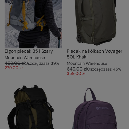
Elgon plecak 35 l Szary
Plecak na kółkach Voyager
50L Khaki
Mountain Warehouse
459,00 zł
Oszczędzasz
39
%
Mountain Warehouse
279,00 zł
649,00 zł
Oszczędzasz
45
%
359,00 zł