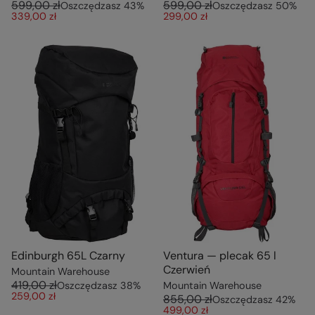
599,00 zł
599,00 zł
Oszczędzasz
43
%
Oszczędzasz
50
%
339,00 zł
299,00 zł
Edinburgh 65L Czarny
Ventura — plecak 65 l
Czerwień
Mountain Warehouse
419,00 zł
Oszczędzasz
38
%
Mountain Warehouse
259,00 zł
855,00 zł
Oszczędzasz
42
%
499,00 zł