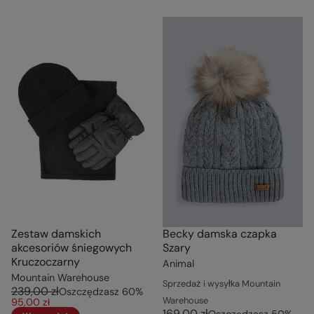
Zestaw damskich
Becky damska czapka
akcesoriów śniegowych
Szary
Kruczoczarny
Animal
Mountain Warehouse
Sprzedaż i wysyłka Mountain
239,00 zł
Oszczędzasz
60
%
Warehouse
95,00 zł
169,00 zł
Oszczędzasz
50
%