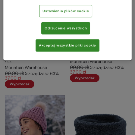
Ustawienia plików cookie
Odrzucenie wszystkich
Akceptuj wszystkie pliki cookie
Rękawiczki dziecięce z
Long Cuff - rękawice
jednym palcem Ciemny
dziecięce Granatowy
róż
Mountain Warehouse
99,00 zł
Mountain Warehouse
Oszczędzasz
63
%
37,00 zł
99,00 zł
Oszczędzasz
63
%
37,00 zł
Wyprzedaż
Wyprzedaż