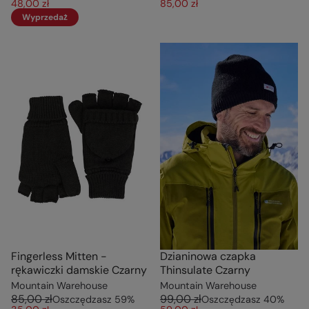
48,00 zł
85,00 zł
Wyprzedaż
Fingerless Mitten -
Dzianinowa czapka
rękawiczki damskie Czarny
Thinsulate Czarny
Mountain Warehouse
Mountain Warehouse
85,00 zł
99,00 zł
Oszczędzasz
59
%
Oszczędzasz
40
%