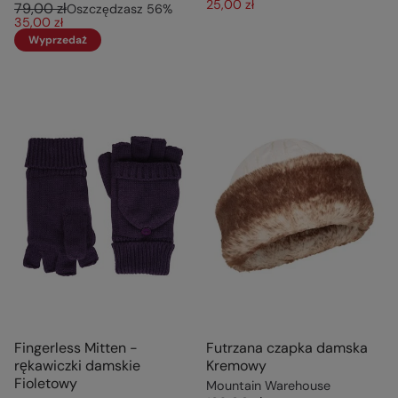
25,00 zł
79,00 zł
Oszczędzasz
56
%
35,00 zł
Wyprzedaż
Fingerless Mitten -
Futrzana czapka damska
rękawiczki damskie
Kremowy
Fioletowy
Mountain Warehouse