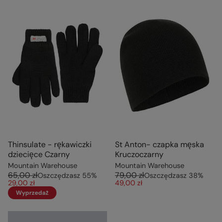
Thinsulate - rękawiczki
St Anton- czapka męska
dziecięce Czarny
Kruczoczarny
Mountain Warehouse
Mountain Warehouse
65,00 zł
79,00 zł
Oszczędzasz
55
%
Oszczędzasz
38
%
29,00 zł
49,00 zł
Wyprzedaż