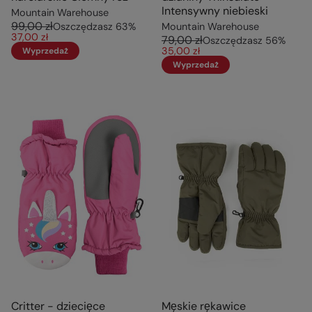
Intensywny niebieski
Mountain Warehouse
99,00 zł
Oszczędzasz
63
%
Mountain Warehouse
37,00 zł
79,00 zł
Oszczędzasz
56
%
35,00 zł
Wyprzedaż
Wyprzedaż
Critter - dziecięce
Męskie rękawice