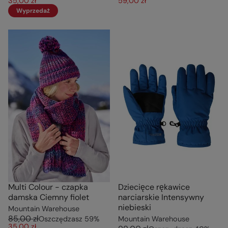
35,00 zł
59,00 zł
Wyprzedaż
Multi Colour - czapka
Dziecięce rękawice
damska Ciemny fiolet
narciarskie Intensywny
niebieski
Mountain Warehouse
85,00 zł
Oszczędzasz
59
%
Mountain Warehouse
35,00 zł