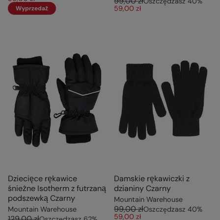
99,00 zł
Oszczędzasz
40
%
59,00 zł
Wyprzedaż
Dziecięce rękawice
Damskie rękawiczki z
śnieżne Isotherm z futrzaną
dzianiny Czarny
podszewką Czarny
Mountain Warehouse
99,00 zł
Mountain Warehouse
Oszczędzasz
40
%
59,00 zł
129,00 zł
Oszczędzasz
62
%