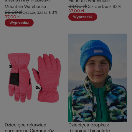
Mountain Warehouse
99,00 zł
Mountain Warehouse
Oszczędzasz
63
%
37,00 zł
99,00 zł
Oszczędzasz
63
%
37,00 zł
Wyprzedaż
Wyprzedaż
Dziecięce rękawice
Dziecięca czapka z
narciarskie Ciemny róż
dzianiny Thinsulate