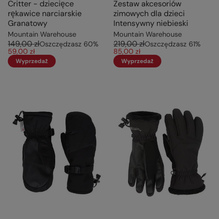
Critter - dziecięce
Zestaw akcesoriów
rękawice narciarskie
zimowych dla dzieci
Granatowy
Intensywny niebieski
Mountain Warehouse
Mountain Warehouse
149,00 zł
219,00 zł
Oszczędzasz
60
%
Oszczędzasz
61
%
59,00 zł
85,00 zł
Wyprzedaż
Wyprzedaż