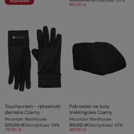
Wyprzedaż
85,00 zł
Touchscreen - rękawiczki
Pokrowiec na buty
damskie Czarny
trekkingowe Czarny
Mountain Warehouse
Mountain Warehouse
129,00 zł
85,00 zł
Oszczędzasz
39
%
Oszczędzasz
42
%
79,00 zł
49,00 zł