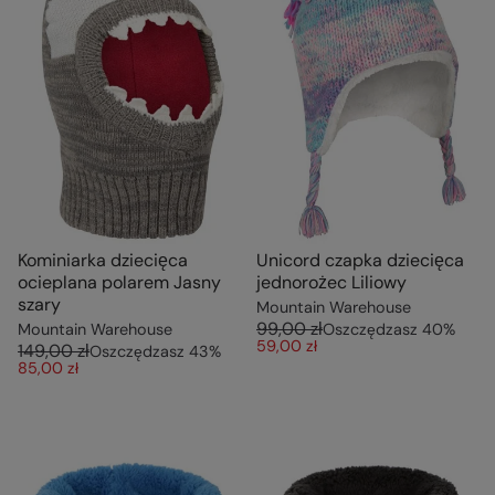
Kominiarka dziecięca
Unicord czapka dziecięca
ocieplana polarem Jasny
jednorożec Liliowy
szary
Mountain Warehouse
99,00 zł
Mountain Warehouse
Oszczędzasz
40
%
59,00 zł
149,00 zł
Oszczędzasz
43
%
85,00 zł