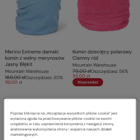
Merino Extreme damski
Komin dziecięcy polarowy
komin z wełny merynosów
Ciemny róż
Jasny Błękit
Mountain Warehouse
79,00 zł
Mountain Warehouse
Oszczędzasz
56
%
35,00 zł
169,00 zł
Oszczędzasz
30
%
119,00 zł
Wyprzedaż
Poprzez kliknięcie na „Akceptacja wszystkich plików cookie” jest
wyrażona zgoda na przechowywanie plików cookie na swoim
urządzeniu w celu usprawnienia korzystania z nawigacji strony,
analizowania wykorzystania strony i wsparcia naszych działań
marketingowych.