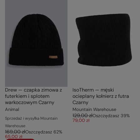
Drew — czapka zimowa z
IsoTherm — męski
futerkiem i splotem
ocieplany kołnierz z futra
warkoczowym Czarny
Czarny
Animal
Mountain Warehouse
129,00 zł
Oszczędzasz
39
%
Sprzedaż i wysyłka Mountain
79,00 zł
Warehouse
169,00 zł
Oszczędzasz
62
%
65,00 zł