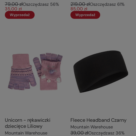
79,00 zł
219,00 zł
Oszczędzasz
56
%
Oszczędzasz
61
%
35,00 zł
85,00 zł
Wyprzedaż
Wyprzedaż
Unicorn - rękawiczki
Fleece Headband Czarny
dziecięce Liliowy
Mountain Warehouse
39,00 zł
Mountain Warehouse
Oszczędzasz
36
%