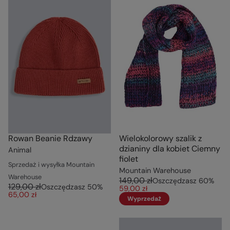
Rowan Beanie Rdzawy
Wielokolorowy szalik z
dzianiny dla kobiet Ciemny
Animal
fiolet
Sprzedaż i wysyłka Mountain
Mountain Warehouse
Warehouse
149,00 zł
Oszczędzasz
60
%
129,00 zł
Oszczędzasz
50
%
59,00 zł
65,00 zł
Wyprzedaż