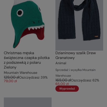
Christmas męska
Dzianinowy szalik Drew
świąteczna czapka pilotka
Granatowy
z podszewką z polaru
Animal
Zielony
Sprzedaż i wysyłka Mountain
Mountain Warehouse
Warehouse
129,00 zł
Oszczędzasz
39
%
169,00 zł
Oszczędzasz
62
%
79,00 zł
65,00 zł
Wyprzedaż