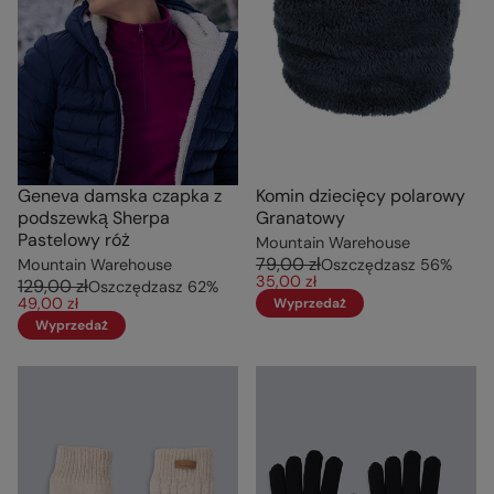
Geneva damska czapka z
Komin dziecięcy polarowy
podszewką Sherpa
Granatowy
Pastelowy róż
Mountain Warehouse
79,00 zł
Mountain Warehouse
Oszczędzasz
56
%
35,00 zł
129,00 zł
Oszczędzasz
62
%
49,00 zł
Wyprzedaż
Wyprzedaż