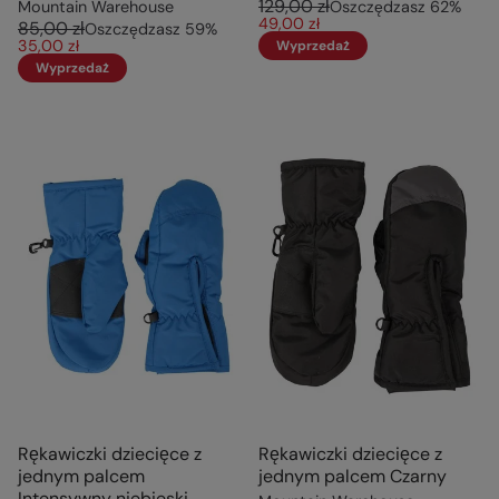
129,00 zł
Mountain Warehouse
Oszczędzasz
62
%
49,00 zł
85,00 zł
Oszczędzasz
59
%
35,00 zł
Wyprzedaż
Wyprzedaż
Rękawiczki dziecięce z
Rękawiczki dziecięce z
jednym palcem
jednym palcem Czarny
Intensywny niebieski