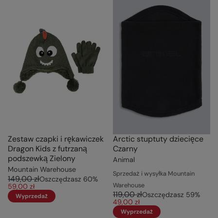
Zestaw czapki i rękawiczek
Arctic stuptuty dziecięce
Dragon Kids z futrzaną
Czarny
podszewką Zielony
Animal
Mountain Warehouse
Sprzedaż i wysyłka Mountain
149,00 zł
Oszczędzasz
60
%
Warehouse
59,00 zł
119,00 zł
Oszczędzasz
59
%
Wyprzedaż
49,00 zł
Wyprzedaż