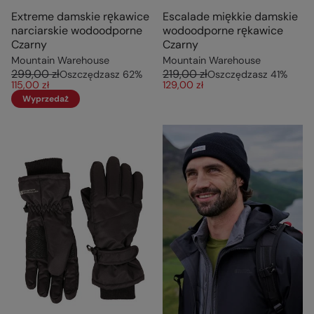
Extreme damskie rękawice
Escalade miękkie damskie
narciarskie wodoodporne
wodoodporne rękawice
Czarny
Czarny
Mountain Warehouse
Mountain Warehouse
299,00 zł
219,00 zł
Oszczędzasz
62
%
Oszczędzasz
41
%
115,00 zł
129,00 zł
Wyprzedaż