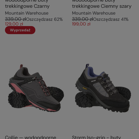
trekkingowe Czarny
trekkingowe Ciemny szary
Mountain Warehouse
Mountain Warehouse
339,00 zł
339,00 zł
Oszczędzasz
62
%
Oszczędzasz
41
%
129,00 zł
199,00 zł
Wyprzedaż
Collie — wodoodporne
Storm Iso-grip - buty