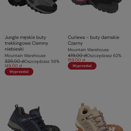
Jungle męskie buty
Curlews - buty damskie
trekkingowe Ciemny
Czarny
niebieski
Mountain Warehouse
419,00 zł
Mountain Warehouse
Oszczędzasz
62
%
159,00 zł
339,00 zł
Oszczędzasz
56
%
149,00 zł
Wyprzedaż
Wyprzedaż