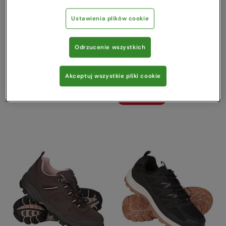
Ustawienia plików cookie
Odrzucenie wszystkich
Outdoor III Buty
Curlew - buty
trekkingowe Ciemny szary
wodoodporne Ciemny beż
Mountain Warehouse
Mountain Warehouse
Akceptuj wszystkie pliki cookie
299,00 zł
459,00 zł
Oszczędzasz
43
%
Oszczędzasz
57
%
169,00 zł
199,00 zł
Wyprzedaż