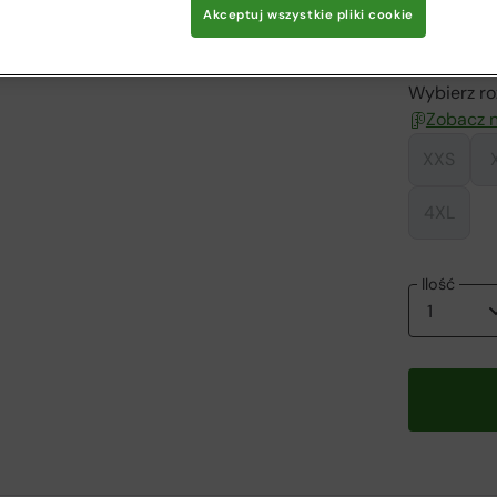
339,00 zł
Akceptuj wszystkie pliki cookie
Kolor
:
Cza
Wybierz ro
Zobacz n
XXS
4XL
Ilość