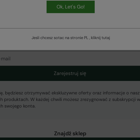
Ok, Let's Go!
ŁATWE
ZWROTY
Jesli chcesz sotac na stronie PL , kliknij
tutaj
Otrzymuj nasze najnowsze oferty
ą Odpowiedzialnością, ul. Grzybowska 87, 00-844 Warszawa,
Zarejestruj się
się, będziesz otrzymywać ekskluzywne oferty oraz informacje o nas
h produktach. W każdej chwili możesz zrezygnować z subskrypcji 
ch swojego konta.
Znajdź sklep