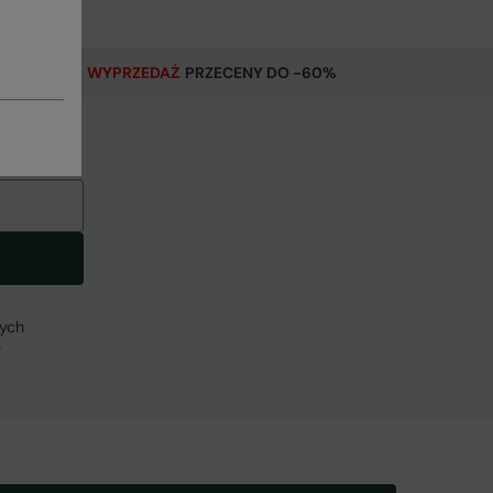
WYPRZEDAŻ
PRZECENY DO -60%
 Poland
Kod
:
055182
zych
w