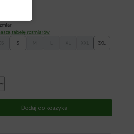
rny
zmiar
aszą tabelę rozmiarów
XS
S
M
L
XL
XXL
3XL
Dodaj do koszyka