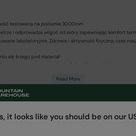
ość testowana na poziomie 3000mm
etrze i odprowadza wilgoć od skóry zapewniając komfort ter
towane labolatoryjnie. Zdrowie i aktywność fizyczna, czas nos
iu się śniegu pod materiał
eszczony po wewnętrznej stronie kostki, zaprojektowany w ce
Read More
 dopasowania
, it looks like you should be on our US