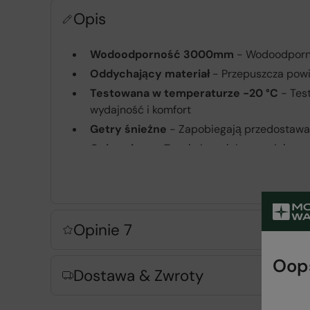
Opis
Wodoodporność 3000mm
- Wodoodporn
Oddychający materiał
- Przepuszcza powi
Testowana w temperaturze -20 °C
- Tes
wydajność i komfort
Getry śnieżne
- Zapobiegają przedostawan
Ochraniacz
- Trwały kawałek materiału umi
rozrywaniem
Regulowany pas
- dla wygody i lepszego
Zalety produktu
Opinie 7
Oops
Dostawa & Zwroty