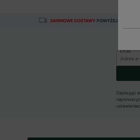
Rodzaj tkaniny
Error loading composition data
DARMOWE DOSTAWY
POWYŻEJ 500 ZŁ
Podmiot odpowiedzialny
Mountain Warehouse Polska Spółka z Ograniczon
Email
Zapisując 
najnowszyc
ustawienia