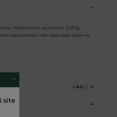
miczny. Oddychalność na poziomie 3,000g
zenia oraz potliwość ciała będą miały wpływ na
lu ochrony tkaniny przed strzępieniem i
4.9
/
5
 site