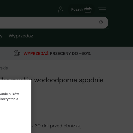
Koszyk
ty
Wyprzedaż
WYPRZEDAŻ
PRZECENY DO -60%
skie
ellar męskie wodoodporne spodnie
skie
wanie plików
arehouse
ykorzystania
Opinie 7
Cena regularna
Najniższa cena z 30 dni przed obniżką