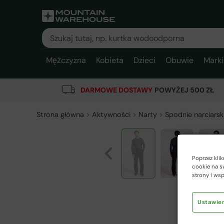
Mężczyzna
Kobieta
Dzieci
Obuwie
Marki
DARMOWE DOSTAWY
POWYŻEJ 500 ZŁ
Strona główna
Aktywności
Narty
Spodnie narciarsk
Poprzez kli
cookie na s
strony i ws
Ustawien