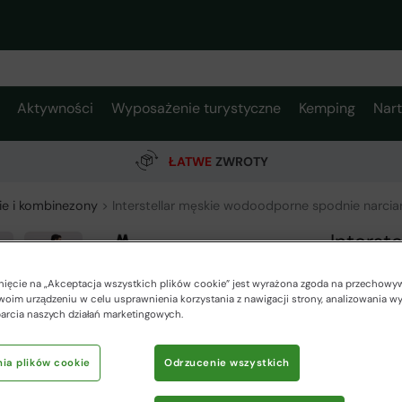
Aktywności
Wyposażenie turystyczne
Kemping
Nar
ŁATWE
ZWROTY
ie i kombinezony
Interstellar męskie wodoodporne spodnie narciar
Interst
narciar
knięcie na „Akceptacja wszystkich plików cookie” jest wyrażona zgoda na przechowy
Mountain W
woim urządzeniu w celu usprawnienia korzystania z nawigacji strony, analizowania w
parcia naszych działań marketingowych.
599,00 zł
ia plików cookie
Odrzucenie wszystkich
359,00 zł