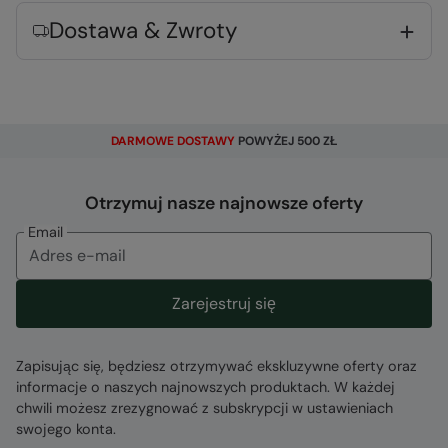
Lekki materiał
- Kompaktowy i łatwy do
Dostawa & Zwroty
spakowania, doskonały w podróży
Rodzaj tkaniny
Error loading composition data
DARMOWE DOSTAWY
POWYŻEJ 500 ZŁ
Podmiot odpowiedzialny
Otrzymuj nasze najnowsze oferty
Mountain Warehouse Polska Spółka z Ograniczoną
Email
Odpowiedzialnością, ul. Grzybowska 87, 00-844
Warszawa, Poland
Kod
:
056681
Zarejestruj się
Zapisując się, będziesz otrzymywać ekskluzywne oferty oraz
informacje o naszych najnowszych produktach. W każdej
chwili możesz zrezygnować z subskrypcji w ustawieniach
swojego konta.