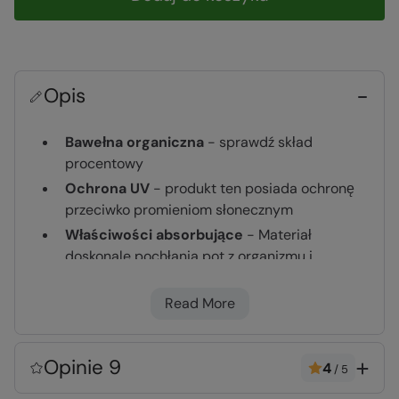
Opis
Bawełna organiczna
- sprawdź skład
procentowy
Ochrona UV
- produkt ten posiada ochronę
przeciwko promieniom słonecznym
Właściwości absorbujące
- Materiał
doskonale pochłania pot z organizmu i
rozprowadza go po tkaninie dzięki czemu
szybciej schnie, a ciało na dłużej pozostaje
Read More
świeże
Szybkoschnący materiał
- Chłonne włókna
Opinie 9
pozwalają rozprowadzać wilgoć po całej
4
/
5
tkaninie, co umożliwia szybkie schnięcie