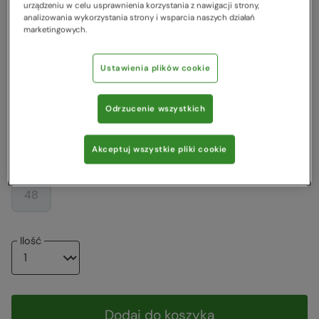
149,00 zł
urządzeniu w celu usprawnienia korzystania z nawigacji strony,
Najniższa cena z 30 dni przed obniżką
analizowania wykorzystania strony i wsparcia naszych działań
marketingowych.
115,00 zł
Wyprzedaż
Ustawienia plików cookie
Kolor
:
Ciemny niebieski
Odrzucenie wszystkich
Wybierz rozmiar
Zobacz naszą tabelę rozmiarów
Akceptuj wszystkie pliki cookie
34
36
38
40
42
44
46
48
Ilość
Dodaj do koszyka