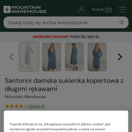
Koszyk
DARMOWE DOSTAWY
POWYŻEJ 500 ZŁ
Santorini damska sukienka kopertowa z
długimi rękawami
Mountain Warehouse
Opinie 9
299,00 zł
Poprzez kliknięcie na „Akceptacja wszystkich plików cookie” jest
Cena regularna
wyrażona zgoda na przechowywanie plików cookie na swoim