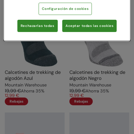
Configuración de cookies
Rechazarlas todas
Aceptar todas las cookies
Calcetines de trekking de
Calcetines de trekking de
algodón Azul
algodón Negro
Mountain Warehouse
Mountain Warehouse
19,99 €
19,99 €
Ahorra
35
%
Ahorra
35
%
12,99 €
12,99 €
Rebajas
Rebajas