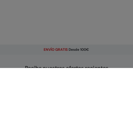
ENVÍO GRATIS
Desde 100€
Recibe nuestras ofertas recientes
Email
Regístrate
Al registrarte aceptas recibir ofertas exclusivas y noticias
sobre nuestros nuevos productos. Puedes anular la
suscripción haciendo clic en el enlace situado al final de cada