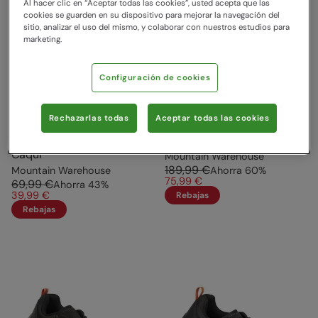
Al hacer clic en “Aceptar todas las cookies”, usted acepta que las
cookies se guarden en su dispositivo para mejorar la navegación del
sitio, analizar el uso del mismo, y colaborar con nuestros estudios para
marketing.
Configuración de cookies
Rechazarlas todas
Aceptar todas las cookies
Fraser Everyday Mens
Botas Piel Malaku Extreme
Outdoor Casual Shoe
Hombre Marrón
Caqui
Mountain Warehouse
189,99 €
Mountain Warehouse
Ahorra
60
%
75,99 €
69,99 €
Ahorra
43
%
39,99 €
Rebajas
Rebajas