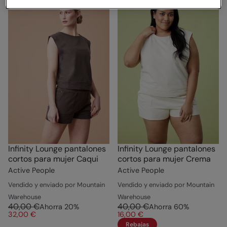
Infinity Lounge pantalones
Infinity Lounge pantalones
cortos para mujer Caqui
cortos para mujer Crema
Active People
Active People
Vendido y enviado por Mountain
Vendido y enviado por Mountain
Warehouse
Warehouse
40,00 €
40,00 €
Ahorra
20
%
Ahorra
60
%
32,00 €
16,00 €
Rebajas