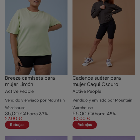
Breeze camiseta para
Cadence suéter para
mujer Limón
mujer Caqui Oscuro
Active People
Active People
Vendido y enviado por Mountain
Vendido y enviado por Mountain
Warehouse
Warehouse
35,00 €
55,00 €
Ahorra
37
%
Ahorra
45
%
22,00 €
30,00 €
Rebajas
Rebajas