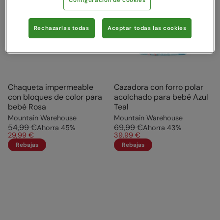
Configuración de cookies
Rechazarlas todas
Aceptar todas las cookies
Chaqueta impermeable
Cazadora con forro polar
con bloques de color para
acolchado para bebé Azul
bebé Rosa
Teal
Mountain Warehouse
Mountain Warehouse
54,99 €
69,99 €
Ahorra
45
%
Ahorra
43
%
29,99 €
39,99 €
Rebajas
Rebajas