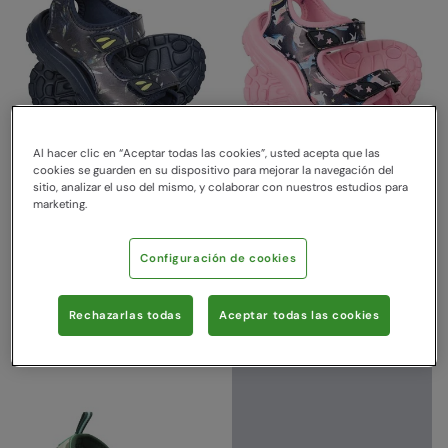
Al hacer clic en “Aceptar todas las cookies”, usted acepta que las
cookies se guarden en su dispositivo para mejorar la navegación del
sitio, analizar el uso del mismo, y colaborar con nuestros estudios para
marketing.
Sand sandalias para niños
Sand sandalias para niños
Azul Marino
Lila
Configuración de cookies
Mountain Warehouse
Mountain Warehouse
32,99 €
32,99 €
Ahorra
58
%
Ahorra
58
%
13,99 €
13,99 €
Rebajas
Rebajas
Rechazarlas todas
Aceptar todas las cookies