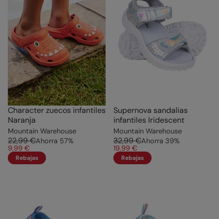
Character zuecos infantiles
Supernova sandalias
Naranja
infantiles Iridescent
Mountain Warehouse
Mountain Warehouse
22,99 €
32,99 €
Ahorra
57
%
Ahorra
39
%
9,99 €
19,99 €
Rebajas
Rebajas