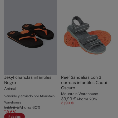
Jekyl chanclas infantiles
Reef Sandalias con 3
Negro
correas infantiles Caqui
Oscuro
Animal
Mountain Warehouse
Vendido y enviado por Mountain
39,99 €
Ahorra
20
%
Warehouse
31,99 €
29,99 €
Ahorra
60
%
11,99 €
Rebajas