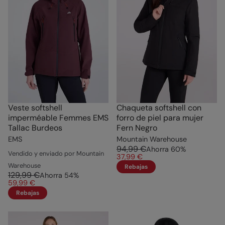
Veste softshell
Chaqueta softshell con
imperméable Femmes EMS
forro de piel para mujer
Tallac Burdeos
Fern Negro
EMS
Mountain Warehouse
94,99 €
Ahorra
60
%
Vendido y enviado por Mountain
37,99 €
Warehouse
Rebajas
129,99 €
Ahorra
54
%
59,99 €
Rebajas