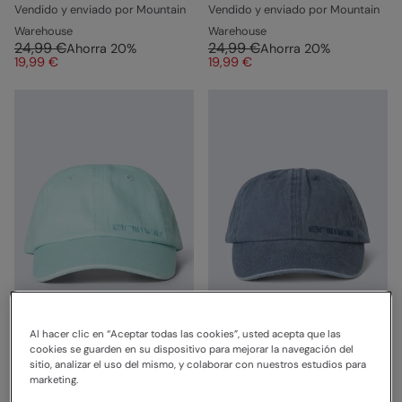
Vendido y enviado por Mountain
Vendido y enviado por Mountain
Warehouse
Warehouse
24,99 €
24,99 €
Ahorra
20
%
Ahorra
20
%
19,99 €
19,99 €
Al hacer clic en “Aceptar todas las cookies”, usted acepta que las
cookies se guarden en su dispositivo para mejorar la navegación del
Gorra de béisbol para
Gorra de béisbol para
sitio, analizar el uso del mismo, y colaborar con nuestros estudios para
marketing.
niños Lucky Verde Pálido
niños Lucky Azul Marino