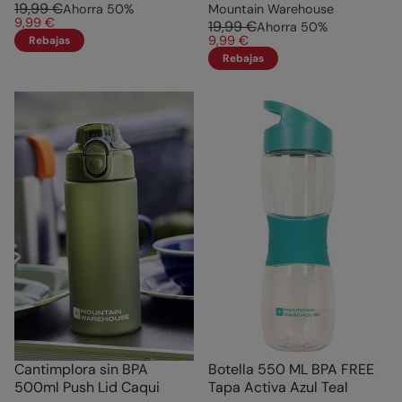
19,99 €
Ahorra
50
%
Mountain Warehouse
9,99 €
19,99 €
Ahorra
50
%
9,99 €
Rebajas
Rebajas
Cantimplora sin BPA
Botella 550 ML BPA FREE
500ml Push Lid Caqui
Tapa Activa Azul Teal