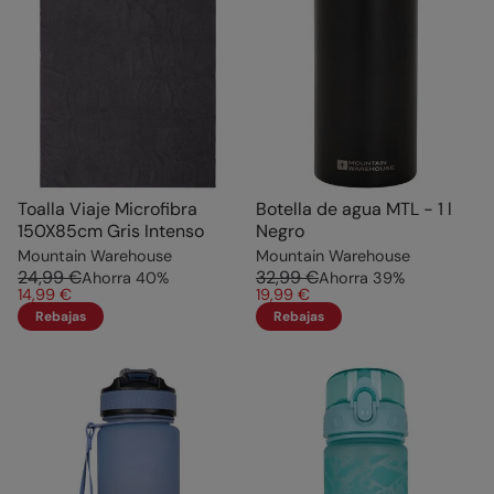
Toalla Viaje Microfibra
Botella de agua MTL - 1 l
150X85cm Gris Intenso
Negro
Mountain Warehouse
Mountain Warehouse
24,99 €
32,99 €
Ahorra
40
%
Ahorra
39
%
14,99 €
19,99 €
Rebajas
Rebajas