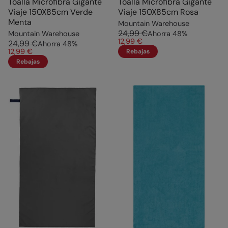
Toalla Microfibra Gigante
Toalla Microfibra Gigante
Viaje 150X85cm Verde
Viaje 150X85cm Rosa
Menta
Mountain Warehouse
24,99 €
Mountain Warehouse
Ahorra
48
%
12,99 €
24,99 €
Ahorra
48
%
12,99 €
Rebajas
Rebajas