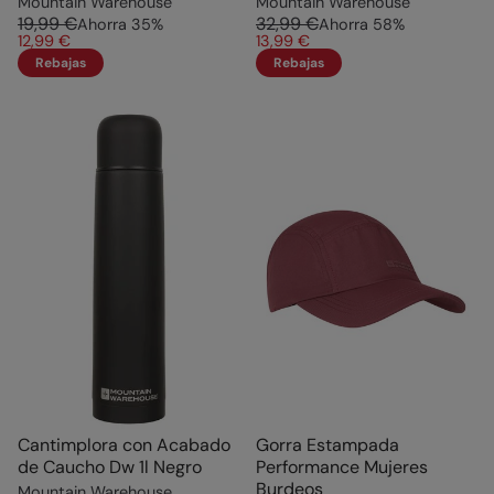
Mountain Warehouse
Mountain Warehouse
19,99 €
32,99 €
Ahorra
35
%
Ahorra
58
%
12,99 €
13,99 €
Rebajas
Rebajas
Cantimplora con Acabado
Gorra Estampada
de Caucho Dw 1l Negro
Performance Mujeres
Burdeos
Mountain Warehouse