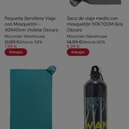
Pequeña Servilleta Viaje
Saco de viaje medio con
con Mosquetón -
mosquetón 50X70CM Gris
40X40cm Violeta Oscuro
Oscuro
Mountain Warehouse
Mountain Warehouse
12,99 €
14,99 €
Ahorra
38
%
Ahorra
40
%
7,99 €
8,99 €
Rebajas
Rebajas