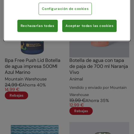
Configuración de cookies
Rechazarlas todas
Aceptar todas las cookies
Bpa Free Push Lid Botella
Botella de agua con tapa
de agua impresa 500Ml
de paja de 700 ml Naranja
Azul Marino
Vivo
Mountain Warehouse
Animal
24,99 €
Ahorra
40
%
Vendido y enviado por Mountain
14,99 €
Warehouse
Rebajas
19,99 €
Ahorra
35
%
12,99 €
Rebajas