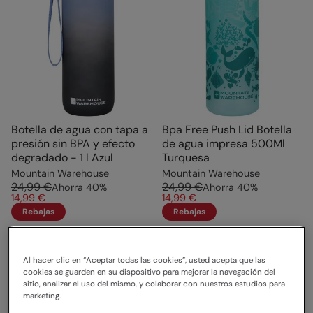
Botella de agua con tapa a
Bpa Free Push Lid Botella
presión sin BPA y efecto
de agua impresa 500Ml
degradado - 1 l Azul
Turquesa
Mountain Warehouse
Mountain Warehouse
24,99 €
24,99 €
Ahorra
40
%
Ahorra
40
%
14,99 €
14,99 €
Rebajas
Rebajas
Al hacer clic en “Aceptar todas las cookies”, usted acepta que las
cookies se guarden en su dispositivo para mejorar la navegación del
sitio, analizar el uso del mismo, y colaborar con nuestros estudios para
marketing.