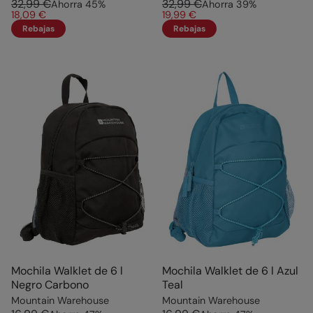
32,99 €
32,99 €
Ahorra
45
%
Ahorra
39
%
18,09 €
19,99 €
Rebajas
Rebajas
Mochila Walklet de 6 l
Mochila Walklet de 6 l Azul
Negro Carbono
Teal
Mountain Warehouse
Mountain Warehouse