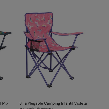
l Mix
Silla Plegable Camping Infantil Violeta
Mountain Warehouse