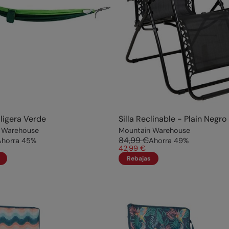
ligera Verde
Silla Reclinable - Plain Negro
 Warehouse
Mountain Warehouse
84,99 €
Ahorra
45
%
Ahorra
49
%
42,99 €
Rebajas