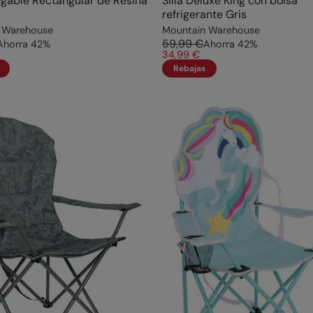
gable Rectangular de Resina
Silla Deluxe King con bolsa
refrigerante Gris
 Warehouse
Mountain Warehouse
59,99 €
Ahorra
42
%
Ahorra
42
%
34,99 €
Rebajas