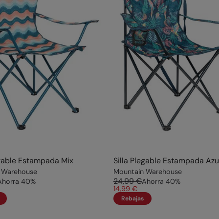
egable Estampada Mix
Silla Plegable Estampada Azu
 Warehouse
Mountain Warehouse
24,99 €
Ahorra
40
%
Ahorra
40
%
14,99 €
Rebajas