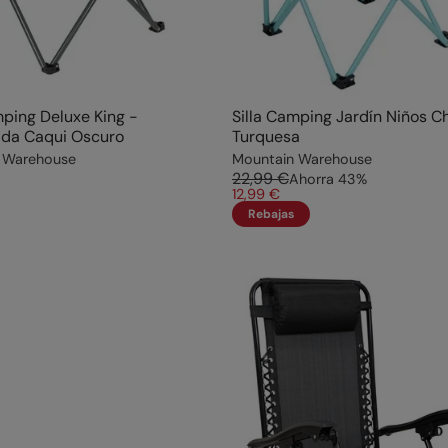
mping Deluxe King -
Silla Camping Jardín Niños C
da Caqui Oscuro
Turquesa
 Warehouse
Mountain Warehouse
22,99 €
Ahorra
43
%
12,99 €
Rebajas