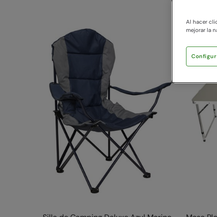
Al hacer cli
mejorar la n
Configur