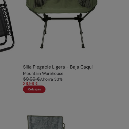
Silla Plegable Ligera - Baja Caqui
Mountain Warehouse
59,99 €
Ahorra
33
%
39,99 €
Rebajas