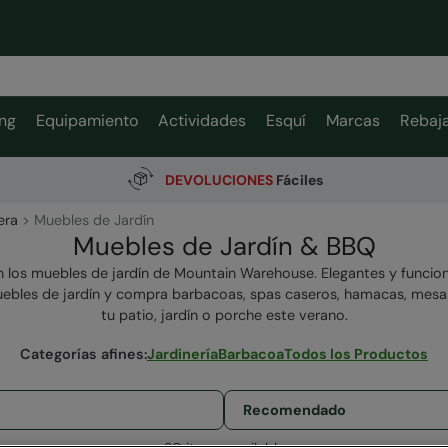
ng
Equipamiento
Actividades
Esquí
Marcas
Rebaj
DEVOLUCIONES
Fáciles
era
Muebles de Jardín
Muebles de Jardín & BBQ
 los muebles de jardín de Mountain Warehouse. Elegantes y funcion
ebles de jardín y compra barbacoas, spas caseros, hamacas, mesas, 
tu patio, jardín o porche este verano.
Categorías afines
:
Jardinería
Barbacoa
Todos los Productos