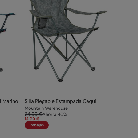
l Marino
Silla Plegable Estampada Caqui
Mountain Warehouse
24,99 €
Ahorra
40
%
14,99 €
Rebajas