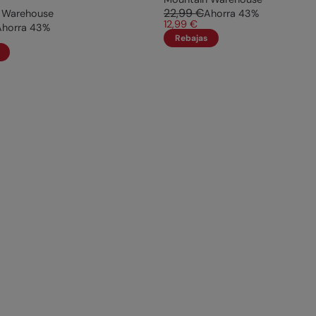
22,99 €
 Warehouse
Ahorra
43
%
12,99 €
Ahorra
43
%
Rebajas