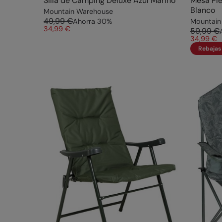
Silla de Camping Deluxe Azul Marino
Mesa Ple
Blanco
Mountain Warehouse
49,99 €
Ahorra
30
%
Mountain
34,99 €
59,99 €
34,99 €
Rebajas