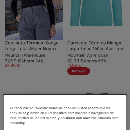
Camiseta Térmica Manga
Camiseta Térmica Manga
Larga Talus Mujer Negro
Larga Talus Niños Azul Teal
Mountain Warehouse
Mountain Warehouse
32,99 €
32,99 €
Ahorra
24
%
Ahorra
55
%
24,99 €
14,99 €
Rebajas
Al hacer clic en “Aceptar todas las cookies”, usted acepta que las
cookies se guarden en su dispositivo para mejorar la navegación del
sitio, analizar el uso del mismo, y colaborar con nuestros estudios para
marketing.