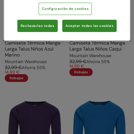
Configuración de cookies
Rechazarlas todas
Aceptar todas las cookies
Camiseta Térmica Manga
Camiseta Térmica Manga
Larga Talus Niños Azul
Larga Talus Niños Caqui
Marino
Mountain Warehouse
32,99 €
Mountain Warehouse
Ahorra
55
%
14,99 €
32,99 €
Ahorra
55
%
14,99 €
Rebajas
Rebajas