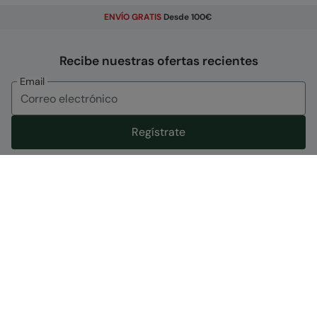
ENVÍO GRATIS
Desde 100€
Recibe nuestras ofertas recientes
Email
Regístrate
Al registrarte aceptas recibir ofertas exclusivas y noticias
sobre nuestros nuevos productos. Puedes anular la
suscripción haciendo clic en el enlace situado al final de cada
mensaje o actualizar tus preferencias de cuenta
Ayuda
¿Necesitas ayuda?