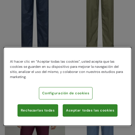
Sobrepantalón ligero
Sobrepantalón ligero
impermeable Pakka
impermeable Pakka
Al hacer clic en “Aceptar todas las cookies”, usted acepta que las
Mujeres Azul Marino
Mujeres Caqui
cookies se guarden en su dispositivo para mejorar la navegación del
sitio, analizar el uso del mismo, y colaborar con nuestros estudios para
Mountain Warehouse
Mountain Warehouse
marketing.
32,99 €
32,99 €
Ahorra
30
%
Ahorra
30
%
23,09 €
23,09 €
Configuración de cookies
Rechazarlas todas
Aceptar todas las cookies