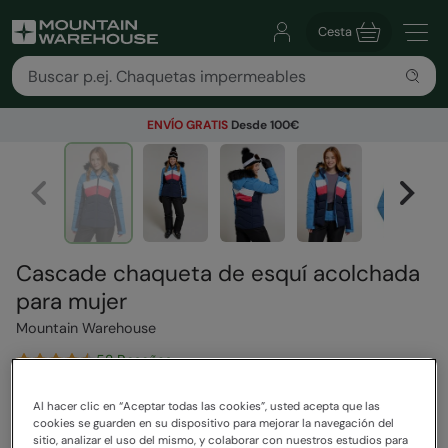
Cesta
ENVÍO GRATIS
Desde 100€
Cascade chaqueta de esquí acolchada
para mujer
Mountain Warehouse
52 Reseñas
179,99 €
Ahorra
60
%
Al hacer clic en “Aceptar todas las cookies”, usted acepta que las
71,99 €
cookies se guarden en su dispositivo para mejorar la navegación del
sitio, analizar el uso del mismo, y colaborar con nuestros estudios para