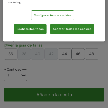
Rebajas
marketing.
Color
:
Azul
Configuración de cookies
71,99 €
71,99 €
71,99 €
Rechazarlas todas
Aceptar todas las cookies
Escoger una talla
Ver la guía de tallas
36
38
40
42
44
46
48
Cantidad
Añadir a la cesta