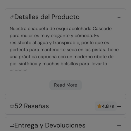
Detalles del Producto
Nuestra chaqueta de esquí acolchada Cascade
para mujer es muy elegante y cómoda. Es
resistente al agua y transpirable, por lo que es
perfecta para mantenerte seca en las pistas. Tiene
una práctica capucha con un moderno ribete de
piel sintética y muchos bolsillos para llevar lo
esencial.
Read More
Transpirable
- El tejido permite la evacuación
de la transpiración al exterior de la ropa,
manteniéndole fresco y cómodo. Resistencia
52 Reseñas
4.8
/
5
nominal de 3000g
Resistente al agua
- Capa repelente de agua
Entrega y Devoluciones
duradera que protege el tejido. Lluvia ligera o