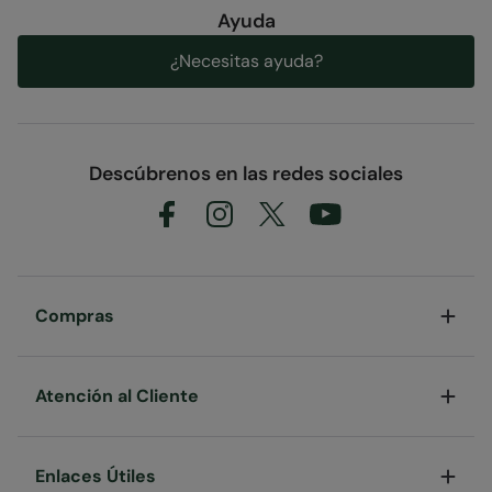
Ayuda
¿Necesitas ayuda?
Composición del tejido
Error loading composition data
Descúbrenos en las redes sociales
Entidad Responsable
Mountain Warehouse Polska Spółka z Ograniczoną
Odpowiedzialnością, ul. Grzybowska 87, 00-844
Warszawa, Poland
Código
:
042488
Compras
Atención al Cliente
Enlaces Útiles