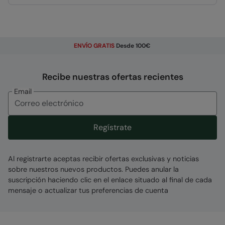
exposición limitada a la lluvia
Aislamiento térmico probado a -30 °C
-
Probado en laboratorio. La salud y la actividad
física, el tiempo de exposición y la
ENVÍO GRATIS
Desde 100€
transpiración afectarán el rendimiento y la
comodidad
Recibe nuestras ofertas recientes
Faldón Paranieve
- Para que la nieve no entre
en tu chaqueta si caes. Enteramente atado a
Email
la chaqueta
Piel Sintética Desmontable
- La piel
sintética añade calor y comodidad a la
Regístrate
capucha y es fácil de desmontar
Bolsillo de manga para el pase
- Para tener
Al registrarte aceptas recibir ofertas exclusivas y noticias
un acceso rápido o utilizar tu pase electrónico
sobre nuestros nuevos productos. Puedes anular la
suscripción haciendo clic en el enlace situado al final de cada
mensaje o actualizar tus preferencias de cuenta
Detalles técnicos