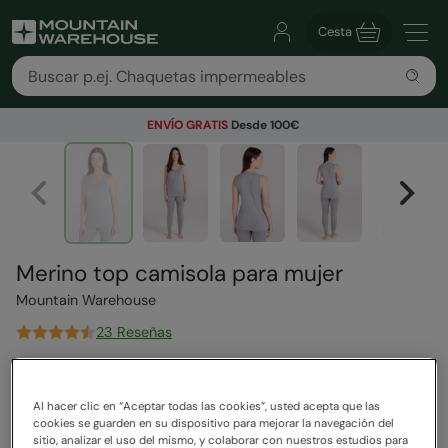
Cesta
ENVÍO GRATIS
Desde 100€
Merino top camisola para mujer
Mountain Warehouse
23 Reseñas
59,99 €
Ahorra
42
%
34,99 €
Al hacer clic en “Aceptar todas las cookies”, usted acepta que las
Rebajas
cookies se guarden en su dispositivo para mejorar la navegación del
sitio, analizar el uso del mismo, y colaborar con nuestros estudios para