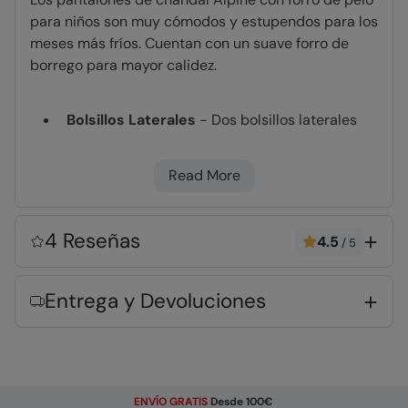
para niños son muy cómodos y estupendos para los
meses más fríos. Cuentan con un suave forro de
borrego para mayor calidez.
Bolsillos Laterales
- Dos bolsillos laterales
muy prácticos
Read More
Composición del tejido
Error loading composition data
4 Reseñas
4.5
/
5
Entidad Responsable
Entrega y Devoluciones
Mountain Warehouse Polska Spółka z Ograniczoną
Odpowiedzialnością, ul. Grzybowska 87, 00-844
Warszawa, Poland
Código
:
053005
ENVÍO GRATIS
Desde 100€