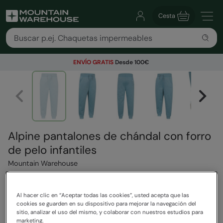
Cesta
ENVÍO GRATIS
Desde 100€
Alpine pantalones de chándal con forro
de pelo infantiles
Mountain Warehouse
4 Reseñas
Al hacer clic en “Aceptar todas las cookies”, usted acepta que las
32,99 €
Ahorra
20
%
cookies se guarden en su dispositivo para mejorar la navegación del
26,39 €
sitio, analizar el uso del mismo, y colaborar con nuestros estudios para
marketing.