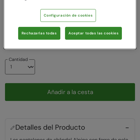
Color
:
Azul Teal
Configuración de cookies
Escoger una talla
Ver la guía de tallas
Rechazarlas todas
Aceptar todas las cookies
2-3
3-4
5-6
7-8
9-10
11-12
13
Cantidad
Añadir a la cesta
Detalles del Producto
Los pantalones de chándal Alpine con forro de pelo