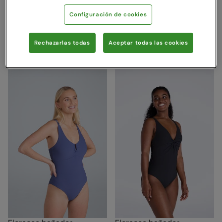
32,99 €
Ahorra
39
%
Vendido y enviado por Mountain
19,99 €
Configuración de cookies
Warehouse
Rebajas
24,99 €
Ahorra
60
%
9,99 €
Rechazarlas todas
Aceptar todas las cookies
Rebajas