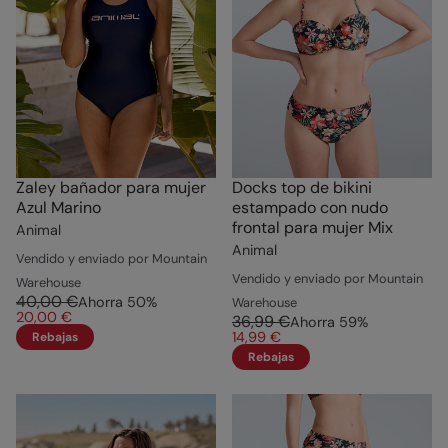
Zaley bañador para mujer
Docks top de bikini
Azul Marino
estampado con nudo
frontal para mujer Mix
Animal
Animal
Vendido y enviado por Mountain
Vendido y enviado por Mountain
Warehouse
40,00 €
Ahorra
50
%
Warehouse
20,00 €
36,99 €
Ahorra
59
%
14,99 €
Rebajas
Rebajas