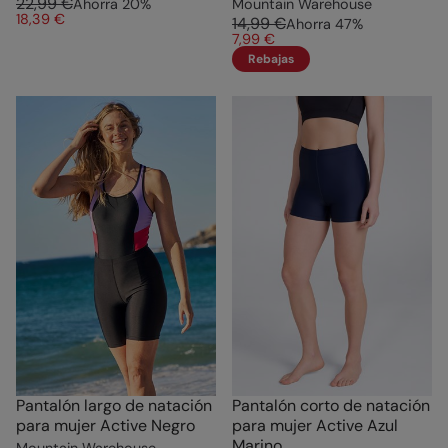
22,99 €
Ahorra
20
%
Mountain Warehouse
18,39 €
14,99 €
Ahorra
47
%
7,99 €
Rebajas
Pantalón largo de natación
Pantalón corto de natación
para mujer Active Negro
para mujer Active Azul
Marino
Mountain Warehouse